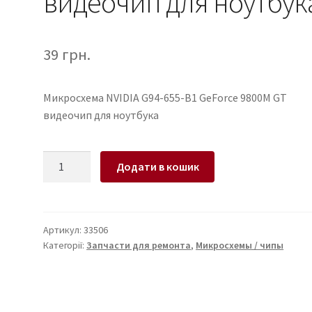
видеочип для ноутбук
39
грн.
Микросхема NVIDIA G94-655-B1 GeForce 9800M GT
видеочип для ноутбука
Микросхема
Додати в кошик
NVIDIA
G94-
655-
B1
Артикул:
33506
Категорії:
Запчасти для ремонта
,
Микросхемы / чипы
GeForce
9800M
GT
видеочип