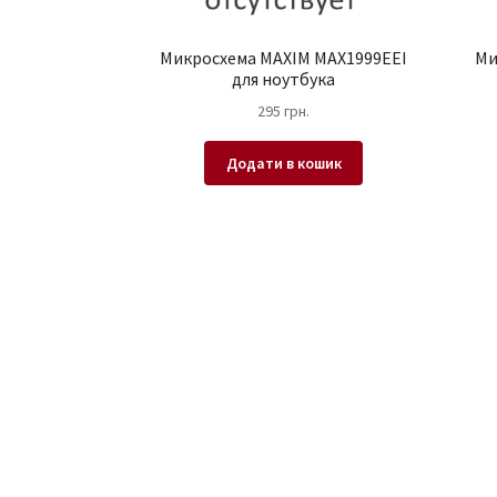
Микросхема MAXIM MAX1999EEI
Ми
для ноутбука
295
грн.
Додати в кошик