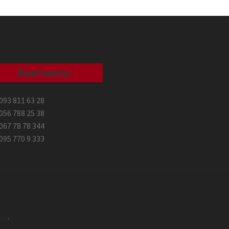
Контакты
093 811 63 28
056 788 25 38
067 78 78 344
095 770 9 333
ce
.