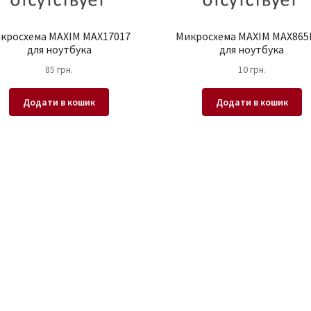
кросхема MAXIM MAX17017
Микросхема MAXIM MAX865
для ноутбука
для ноутбука
85
грн.
10
грн.
Додати в кошик
Додати в кошик