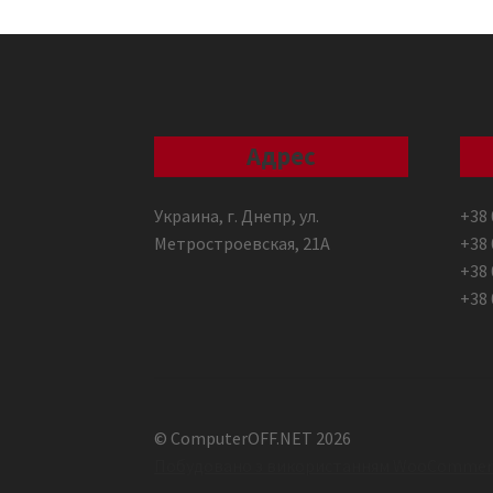
Адрес
Украина, г. Днепр, ул.
+38 
Метростроевская, 21А
+38 
+38 
+38 
© ComputerOFF.NET 2026
Побудовано з використанням WooCommer