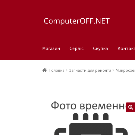
Перейти
Перейти
до
до
навігації
вмісту
Магазин
Сервіс
Скупка
Контак
Головна
Запчасти для ремонта
Микросхем
🔍