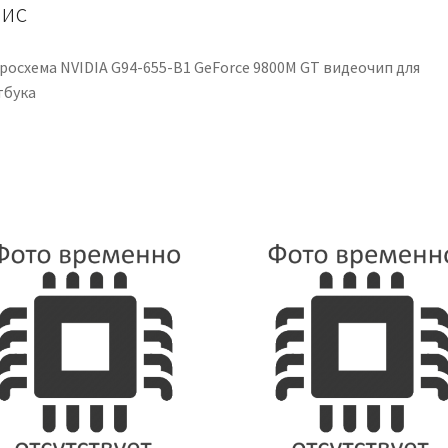
для
ис
ноутбука
кількість
росхема NVIDIA G94-655-B1 GeForce 9800M GT видеочип для
тбука