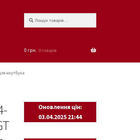
Шукати:
Шукати
0
грн.
0 товарів
для ноутбука
4-
Оновлення цін:
03.04.2025 21:44
GT