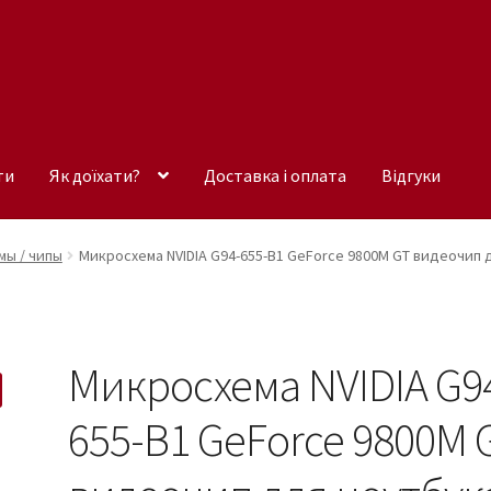
ти
Як доїхати?
Доставка і оплата
Відгуки
ы / чипы
Микросхема NVIDIA G94-655-B1 GeForce 9800M GT видеочип 
Микросхема NVIDIA G9
655-B1 GeForce 9800M 