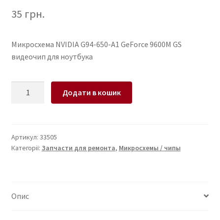
35
грн.
Микросхема NVIDIA G94-650-A1 GeForce 9600M GS
видеочип для ноутбука
Микросхема
Додати в кошик
NVIDIA
G94-
650-
A1
Артикул:
33505
Категорії:
Запчасти для ремонта
,
Микросхемы / чипы
GeForce
9600M
GS
видеочип
Опис
для
ноутбука