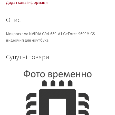
кількість
Додаткова інформація
Опис
Микросхема NVIDIA G94-650-A1 GeForce 9600M GS
видеочип для ноутбука
Супутні товари