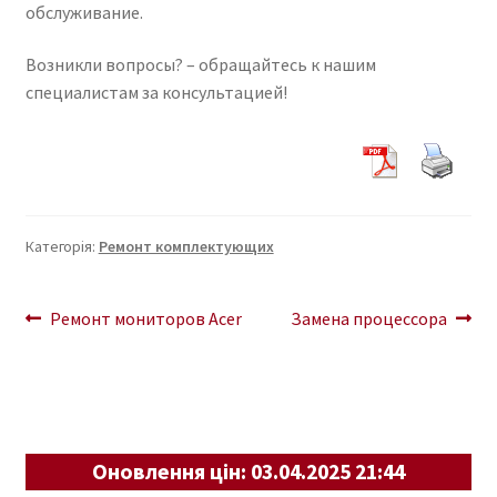
обслуживание.
меню
Ремонт блоков питания
Возникли вопросы? – обращайтесь к нашим
Ремонт материнских плат
специалистам за консультацией!
Замена жесткого диска
Ремонт видеокарты
Категорія:
Ремонт комплектующих
Замена процессора
Навігація
Попередні
Наступні
Ремонт мониторов Acer
Замена процессора
Ремонт жестких дисков
записи:
записи:
записів
Замена DVD привода
Восстановление информации с жесткого диска
Оновлення цін: 03.04.2025 21:44