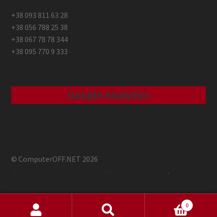
+38 093 811 63 28
+38 056 788 25 38
+38 067 78 78 344
+38 095 770 9 333
Google Analytics
© ComputerOFF.NET 2026
Побудовано з використанням WooCommerce
.
0
Шукати:
Шукати