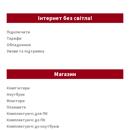
Замена оперативной памяти
Считывание поврежденного жесткого диска
Інтернет без світла!
Ремонт планшетов
Підключити
Тарифи
Обладнання
Контакты
Умови та підтримка
Как доехать?
Магазин
Розгор
Скупка
вкладе
Комп’ютери
меню
Ноутбуки
Монітори
Планшети
Комплектуючі для ПК
Комплектуючі до ПК
Комплектуючі до ноутбуків