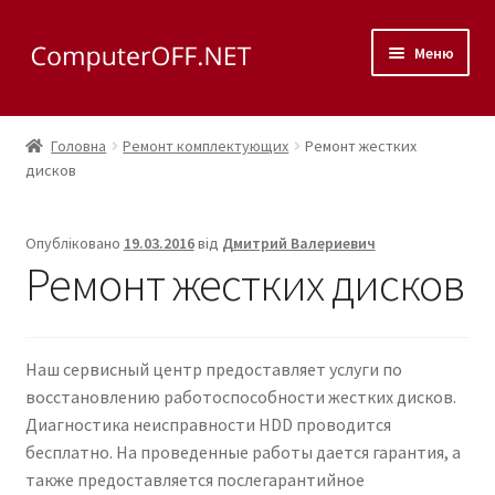
Перейти
Перейти
Меню
до
до
навігації
вмісту
Корзина
Головна
Ремонт комплектующих
Ремонт жестких
Розгор
дисков
Магазин
вкладе
меню
Розгор
Сервис
Опубліковано
19.03.2016
від
Дмитрий Валериевич
вкладе
Ремонт жестких дисков
меню
Розгор
Ремонт ноутбуков
вкладе
меню
Розгор
Ремонт компьютеров
Наш сервисный центр предоставляет услуги по
вкладе
восстановлению работоспособности жестких дисков.
меню
Розгор
Ремонт мониторов
Диагностика неисправности HDD проводится
вкладе
бесплатно. На проведенные работы дается гарантия, а
меню
Розгор
Ремонт комплектующих
также предоставляется послегарантийное
вкладе