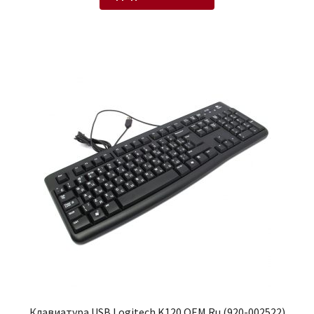
Клавиатура USB Logitech K120 OEM Ru (920-002522)