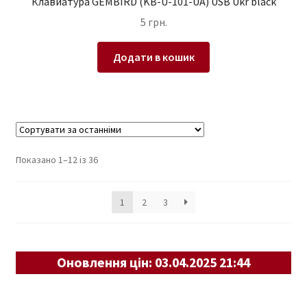
Клавиатура GEMBIRD (KB-U-101-UA) USB Ukr black
5
грн.
Додати в кошик
Sorted
Показано 1–12 із 36
by
latest
1
2
3
Оновлення цін: 03.04.2025 21:44