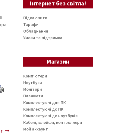
Інтернет без світла!
е
Підключити
ора
Тарифи
Обладнання
Умови та підтримка
Магазин
Комп’ютери
Ноутбуки
Монітори
Планшети
Комплектуючі для ПК
Комплектуючі до ПК
Комплектуючі до ноутбуків
Кабелі, шлейфи, контроллери
Мой аккаунт
r