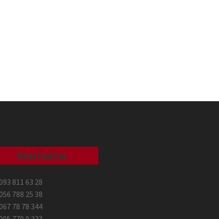
Контакты
093 811 63 28
056 788 25 38
067 78 78 344
095 770 9 333