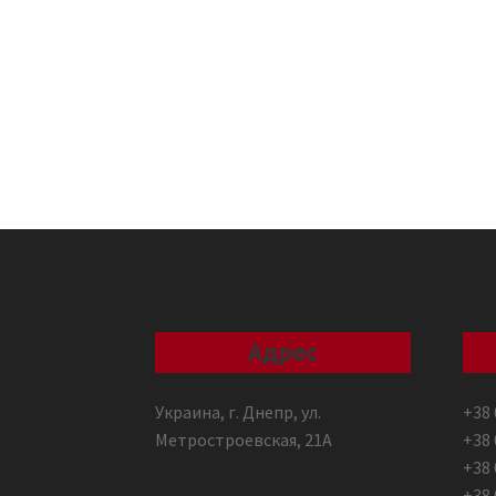
Адрес
Украина, г. Днепр, ул.
+38 
Метростроевская, 21А
+38 
+38 
+38 