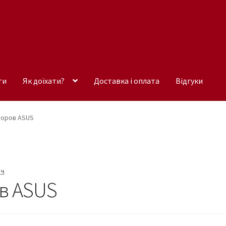
ти
Як доїхати?
Доставка і оплата
Відгуки
торов ASUS
ич
в ASUS