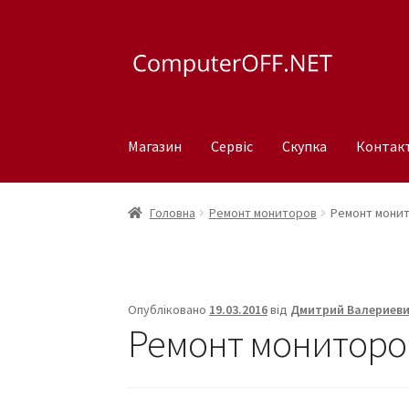
Перейти
Перейти
до
до
навігації
вмісту
Магазин
Сервіс
Скупка
Контак
Головна
Ремонт мониторов
Ремонт мони
Опубліковано
19.03.2016
від
Дмитрий Валериев
Ремонт мониторо