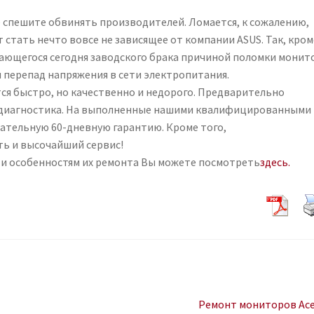
е спешите обвинять производителей. Ломается, к сожалению,
 стать нечто вовсе не зависящее от компании ASUS. Так, кром
чающегося сегодня заводского брака причиной поломки монит
 перепад напряжения в сети электропитания.
ся быстро, но качественно и недорого. Предварительно
 диагностика. На выполненные нашими квалифицированными
ательную 60-дневную гарантию. Кроме того,
ть и высочайший сервис!
и особенностям их ремонта Вы можете посмотреть
здесь.
Наступні
Ремонт мониторов Ace