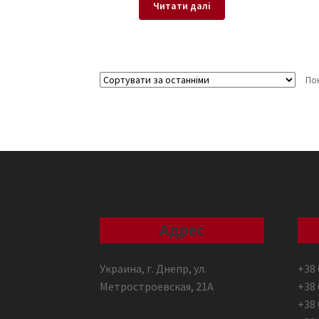
Читати далі
По
Адрес
Украина, г. Днепр, ул.
+38 
Метростроевская, 21А
+38 
+38 