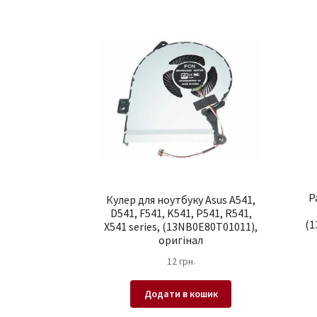
Р
Кулер для ноутбуку Asus A541,
D541, F541, K541, P541, R541,
(1
X541 series, (13NB0E80T01011),
оригінал
12
грн.
Додати в кошик