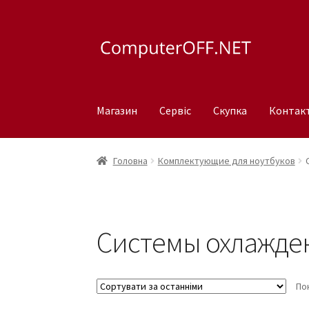
Перейти
Перейти
до
до
навігації
вмісту
Магазин
Сервіс
Скупка
Контак
Головна
Комплектующие для ноутбуков
Системы охлажде
По