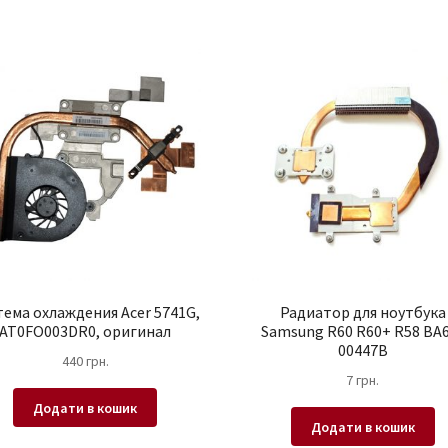
тема охлаждения Acer 5741G,
Радиатор для ноутбука
AT0FO003DR0, оригинал
Samsung R60 R60+ R58 BA
00447B
440
грн.
7
грн.
Додати в кошик
Додати в кошик