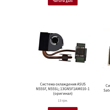
Читати далі
Система охлаждения ASUS
Си
N55SF, N55SL; 13GN5F1AM010-1
Sat
(оригинал)
13
грн.