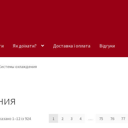
ти
Як доїхати?
Доставка і оплата
Відгуки
Системы охлаждения
ния
Sorted
казано 1–12 із 924
1
2
3
4
…
75
76
77
by