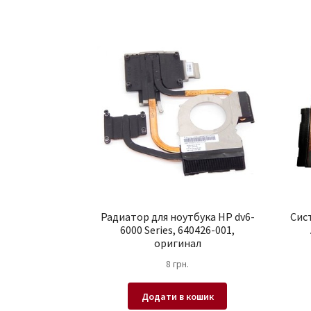
Радиатор для ноутбука HP dv6-
Сис
6000 Series, 640426-001,
оригинал
8
грн.
Додати в кошик