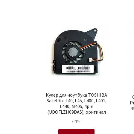
Кулер для ноутбука TOSHIBA
Satellite L40, L45, L400, L401,
Pr
L440, M405, 4pin
4
(UDQFLZH09DAS), оригинал
7
грн.