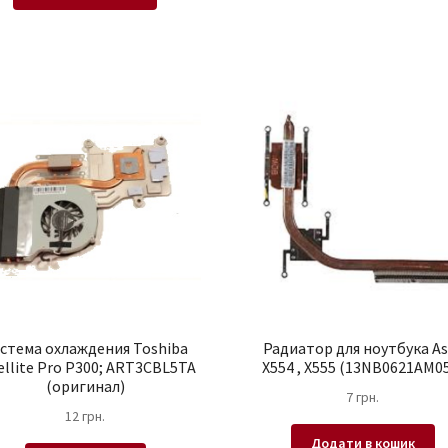
стема охлаждения Toshiba
Радиатор для ноутбука As
ellite Pro P300; ART3CBL5TA
X554 , X555 (13NB0621AM0
(оригинал)
7
грн.
12
грн.
Додати в кошик