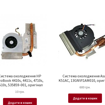
Система охолодження HP
Система охолодження As
oBook 4410s, 4411s, 4710s,
K51AC, 13GNVY1AM010, ориг
510s, 535859-001, оригінал
600
грн.
10
грн.
Додати в кошик
Додати в кошик