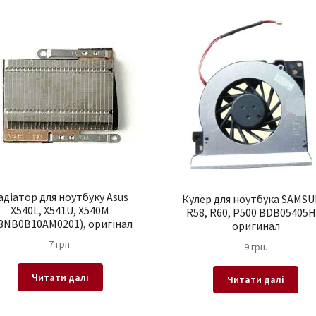
latest
адіатор для ноутбуку Asus
Кулер для ноутбука SAMS
X540L, X541U, X540M
R58, R60, P500 BDB05405H
3NB0B10AM0201), оригінал
оригинал
7
грн.
9
грн.
Читати далі
Читати далі