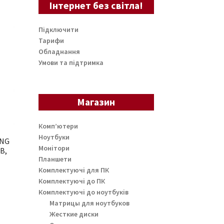
Інтернет без світла!
Підключити
Тарифи
Обладнання
Умови та підтримка
Магазин
Комп’ютери
Ноутбуки
UNG
Монітори
B,
Планшети
Комплектуючі для ПК
Комплектуючі до ПК
Комплектуючі до ноутбуків
Матрицы для ноутбуков
Жесткие диски