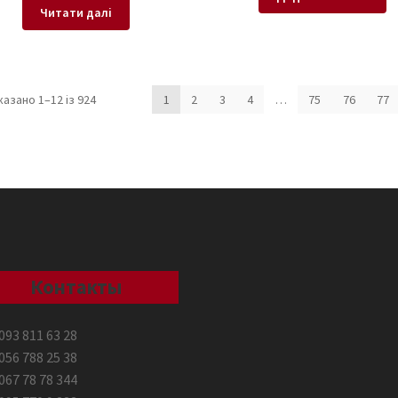
Читати далі
Sorted
казано 1–12 із 924
1
2
3
4
…
75
76
77
by
latest
Контакты
093 811 63 28
056 788 25 38
067 78 78 344