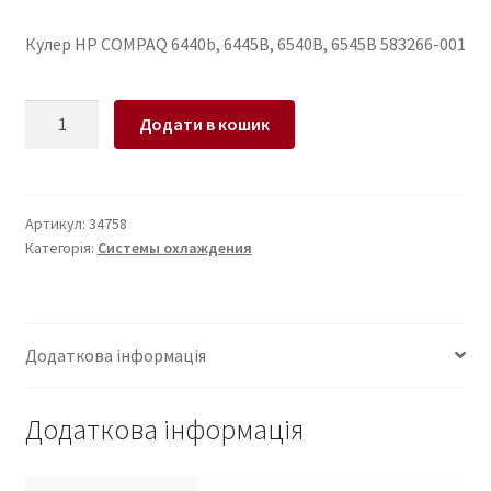
Кулер HP COMPAQ 6440b, 6445B, 6540B, 6545B 583266-001
Кулер
Додати в кошик
для
ноутбука
HP
COMPAQ
Артикул:
34758
Категорія:
Системы охлаждения
6440b,
6445B,
6540B,
6545B
Додаткова інформація
кількість
Додаткова інформація