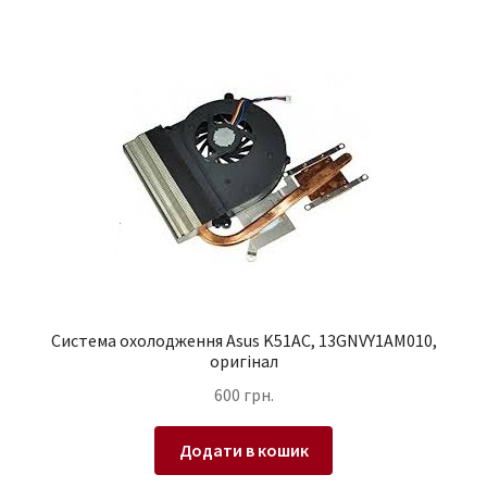
Система охолодження Asus K51AC, 13GNVY1AM010,
оригінал
600
грн.
Додати в кошик