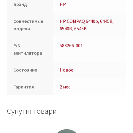
Брэнд
HP
Совместимые
HP COMPAQ 6440b, 6445B,
модели
6540B, 6545B
P/N
583266-001
вентилятора
Состояние
Новое
Гарантия
2 мес
Супутні товари