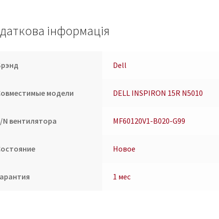
M5010
23.10378.001
/
даткова інформація
MF60120V1-
B020-
G99
Брэнд
Dell
кількість
Совместимые модели
DELL INSPIRON 15R N5010
P/N вентилятора
MF60120V1-B020-G99
Состояние
Новое
Гарантия
1 мес