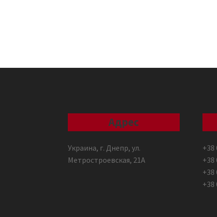
Адрес
Украина, г. Днепр, ул.
+38 
Метростроевская, 21А
+38 
+38 
+38 