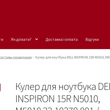
ти
Як доїхати?
Доставка і оплата
Відгуки
Системы охлаждения
Кулер для ноутбука DELL INSPIRON 15R N5010, M5
Кулер для ноутбука DE
INSPIRON 15R N5010,