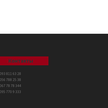
Контакты
093 811 63 28
056 788 25 38
067 78 78 344
095 770 9 333