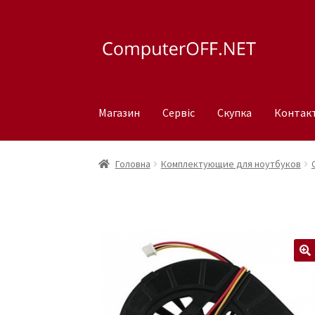
Перейти
Перейти
до
до
навігації
вмісту
Магазин
Сервіс
Скупка
Контак
Головна
Комплектующие для ноутбуков
🔍