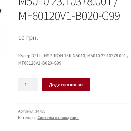
M5010 23.10378.001 /
MF60120V1-B020-G99
10
грн.
Кулер DELL INSPIRON 15R N5010, M5010 23.10378.001 /
MF60120V1-B020-G99
Кулер
Додати в кошик
для
ноутбука
DELL
INSPIRON
Артикул:
34759
Категорія:
Системы охлаждения
15R
N5010,