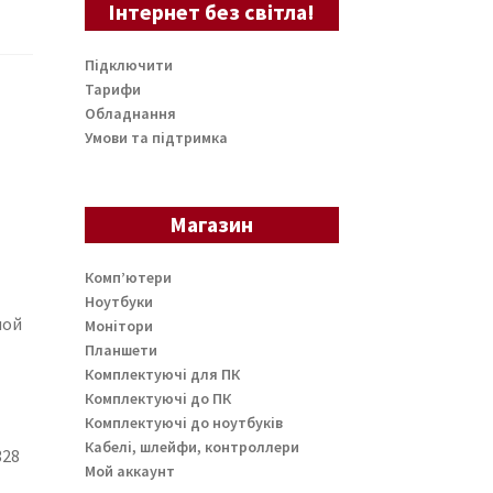
Інтернет без світла!
Підключити
Тарифи
:
Обладнання
Умови та підтримка
Магазин
Комп’ютери
Ноутбуки
ной
Монітори
Планшети
Комплектуючі для ПК
Комплектуючі до ПК
Комплектуючі до ноутбуків
Кабелі, шлейфи, контроллери
328
Мой аккаунт