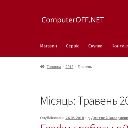
Перейти
Перейти
до
до
навігації
вмісту
Магазин
Сервіс
Скупка
Контак
Головна
2018
Травень
Місяць:
Травень 2
Опубліковано
24.05.2018
від
Дмитрий Валериев