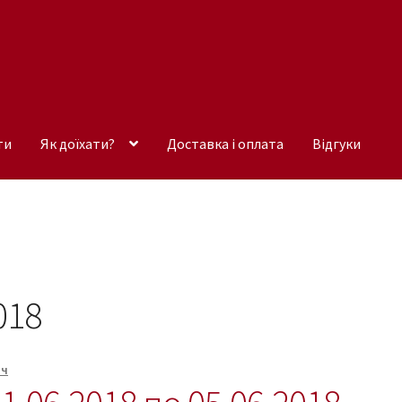
ти
Як доїхати?
Доставка і оплата
Відгуки
018
ич