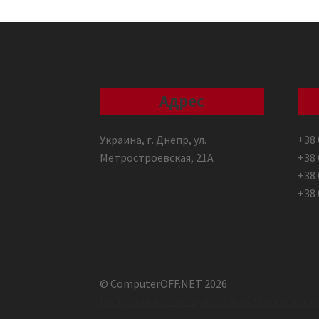
Адрес
Украина, г. Днепр, ул.
+38 
Метростроевская, 21А
+38 
+38 
+38 
© ComputerOFF.NET 2026
Побудовано з використанням WooCommer