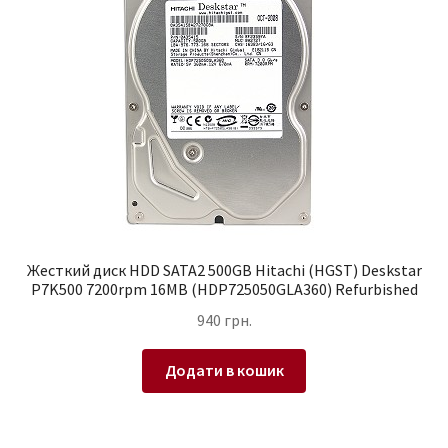
Жесткий диск HDD SATA2 500GB Hitachi (HGST) Deskstar
P7K500 7200rpm 16MB (HDP725050GLA360) Refurbished
940
грн.
Додати в кошик