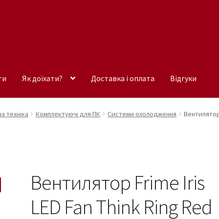
ти
Як доїхати?
Доставка і оплата
Відгуки
а техніка
Комплектуючі для ПК
Системи охолодження
Вентилятор 
Вентилятор Frime Iris
LED Fan Think Ring Red