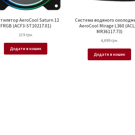
тилятор AeroCool Saturn 12
Система водяного охолодж
FRGB (ACF3-ST10217.01)
AeroCool Mirage L360 (ACL
MR36117.73)
219
грн.
4,699
грн.
Додати в кошик
Додати в кошик