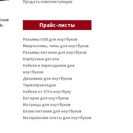
Продать комплектующие
ення
Прайс-листы
A-
Разъемы USB для ноутбуков
Микросхемы, чипы для ноутбуков
Разъемы питания для ноутбуков
Корпусные детали
Кабели и переходники для
ноутбуков
Динамики для ноутбуков
Термопрокладки
Кабели от З/У к ноутбуку
Батареи для ноутбуков
Матрицы для ноутбуков
Блоки питания для ноутбуков
Материнские платы для ноутбуков