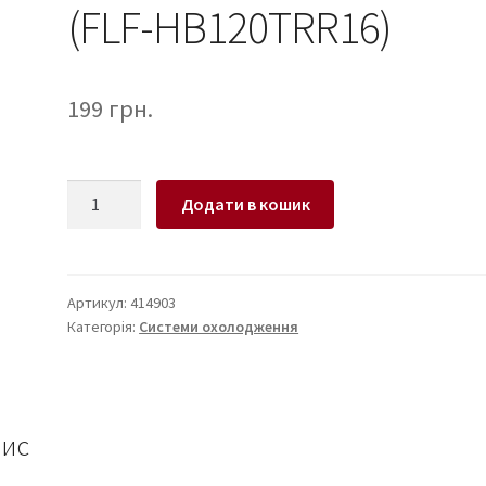
(FLF-HB120TRR16)
199
грн.
Вентилятор
Додати в кошик
Frime
Iris
LED
Fan
Артикул:
414903
Категорія:
Системи охолодження
Think
Ring
Red
(FLF-
HB120TRR16)
ис
кількість