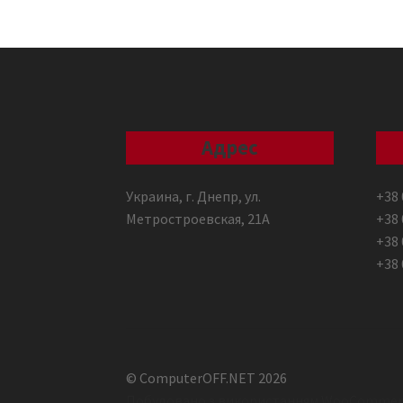
Адрес
Украина, г. Днепр, ул.
+38 
Метростроевская, 21А
+38 
+38 
+38 
© ComputerOFF.NET 2026
Побудовано з використанням WooCommer