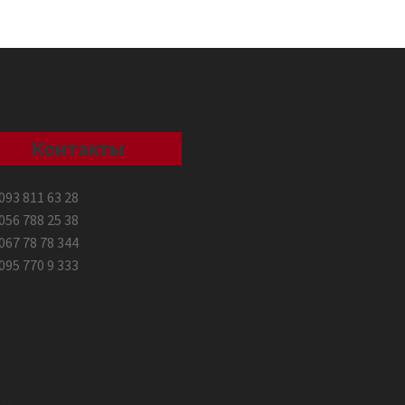
Контакты
093 811 63 28
056 788 25 38
067 78 78 344
095 770 9 333
ce
.