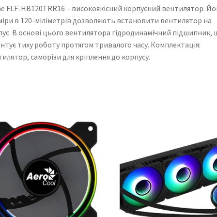
me FLF-HB120TRR16 – високоякісний корпусний вентилятор. Йо
міри в 120-міліметрів дозволяють встановити вентилятор на
пус. В основі цього вентилятора гідродинамічний підшипник, 
нтує тиху роботу протягом тривалого часу. Комплектація:
илятор, саморізи для кріплення до корпусу.