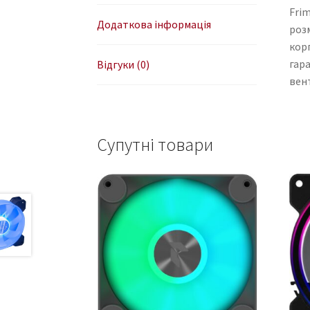
Fri
Додаткова інформація
роз
кор
гара
Відгуки (0)
вент
Супутні товари