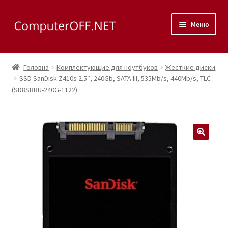
Перейти
Перейти
Меню
до
до
навігації
вмісту
Корзина
Головна
Комплектующие для ноутбуков
Жесткие диски
Розгор
SSD SanDisk Z410s 2.5″, 240Gb, SATA III, 535Mb/s, 440Mb/s, TLC
Магазин
(SD8SBBU-240G-1122)
вкладе
меню
Розгор
Сервис
вкладе
меню
Контакты
🔍
Как доехать?
Розгор
Скупка
вкладе
меню