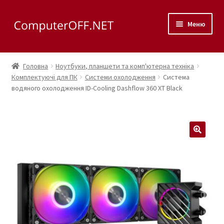
Перейти
Перейти
Меню
до
до
навігації
вмісту
Корзина
Головна
Ноутбуки, планшети та комп'ютерна техніка
Розгор
Комплектуючі для ПК
Системи охолодження
Система
Магазин
водяного охолодження ID-Cooling Dashflow 360 XT Black
вкладе
меню
Розгор
Сервис
вкладе
меню
Контакты
🔍
Как доехать?
Розгор
Скупка
вкладе
меню