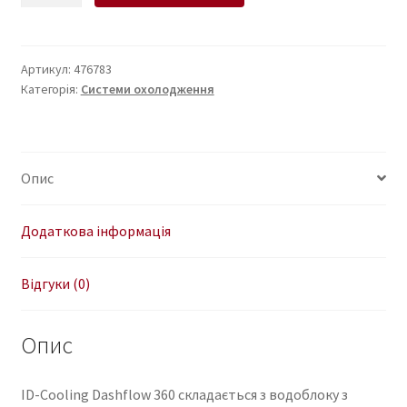
охолодження
ID-
Cooling
Артикул:
476783
Категорія:
Системи охолодження
Dashflow
360
XT
Black
Опис
кількість
Додаткова інформація
Відгуки (0)
Опис
ID-Cooling Dashflow 360 складається з водоблоку з