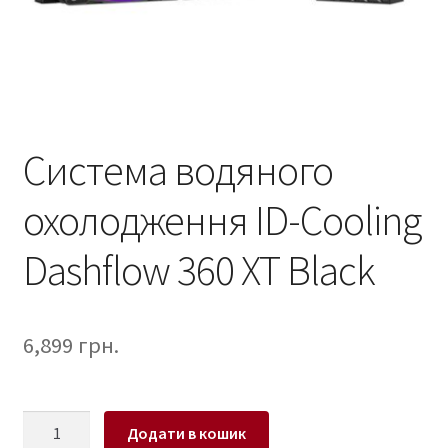
Система водяного
охолодження ID-Cooling
Dashflow 360 XT Black
6,899
грн.
Система
Додати в кошик
водяного