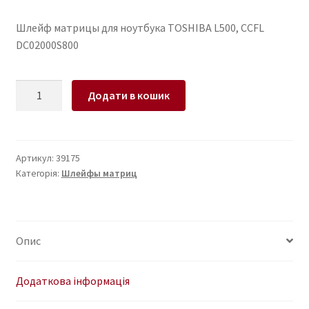
Шлейф матрицы для ноутбука TOSHIBA L500, CCFL
DC02000S800
Шлейф
Додати в кошик
матрицы
для
ноутбука
TOSHIBA
Артикул:
39175
Категорія:
Шлейфы матриц
L500,
CCFL
DC02000S800
кількість
Опис
Додаткова інформація