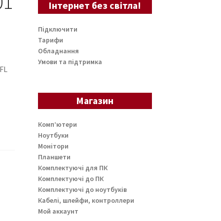
01
Інтернет без світла!
Підключити
Тарифи
Обладнання
Умови та підтримка
FL
Магазин
Комп’ютери
Ноутбуки
Монітори
Планшети
Комплектуючі для ПК
Комплектуючі до ПК
Комплектуючі до ноутбуків
Кабелі, шлейфи, контроллери
Мой аккаунт