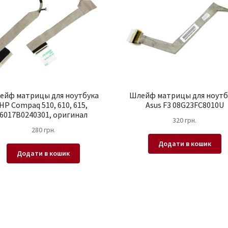
ейф матрицы для ноутбука
Шлейф матрицы для ноутб
HP Compaq 510, 610, 615,
Asus F3 08G23FC8010U
6017B0240301, оригинал
320
грн.
280
грн.
Додати в кошик
Додати в кошик