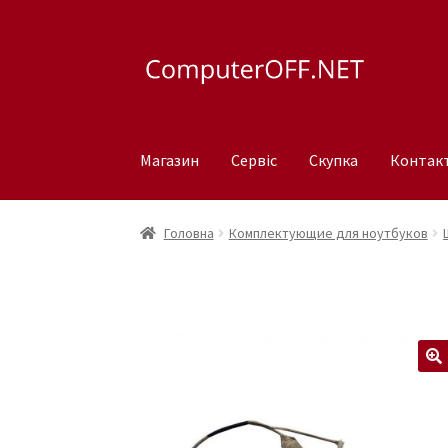
Перейти
Перейти
до
до
навігації
вмісту
Магазин
Сервіс
Скупка
Контак
Головна
Комплектующие для ноутбуков
🔍