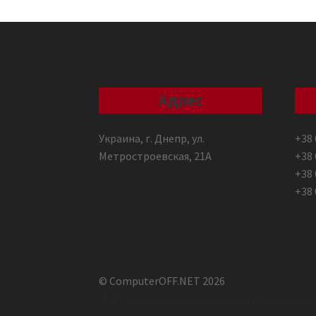
Адрес
Украина, г. Днепр, ул.
+38 
Метростроевская, 21А
+38 
+38 
+38 
© ComputerOFF.NET 2026
Побудовано з використанням WooCommer