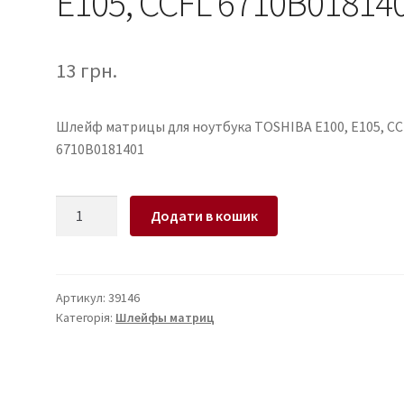
E105, CCFL 6710B01814
13
грн.
Шлейф матрицы для ноутбука TOSHIBA E100, E105, CC
6710B0181401
Шлейф
Додати в кошик
матрицы
для
ноутбука
TOSHIBA
Артикул:
39146
Категорія:
Шлейфы матриц
E100,
E105,
CCFL
6710B0181401