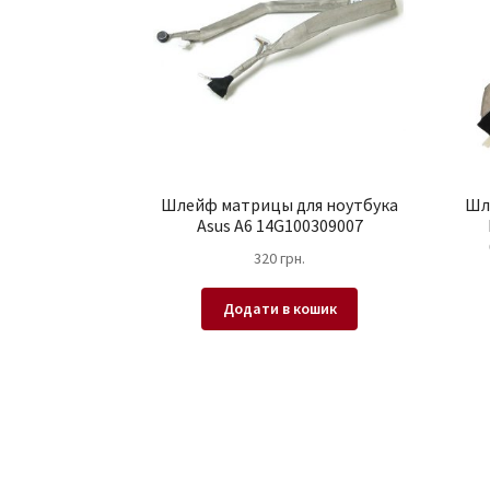
Шлейф матрицы для ноутбука
Шл
Asus A6 14G100309007
320
грн.
Додати в кошик