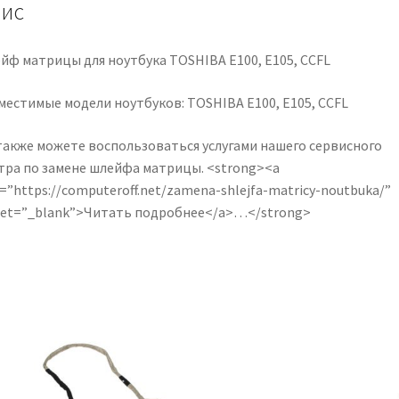
кількість
ис
йф матрицы для ноутбука TOSHIBA E100, E105, CCFL
местимые модели ноутбуков: TOSHIBA E100, E105, CCFL
также можете воспользоваться услугами нашего сервисного
тра по замене шлейфа матрицы. <strong><a
=”https://computeroff.net/zamena-shlejfa-matricy-noutbuka/”
get=”_blank”>Читать подробнее</a>…</strong>