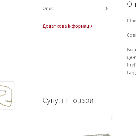
Оп
Опис
Шле
Додаткова інформація
Сов
Вы 
цен
href
tar
Супутні товари