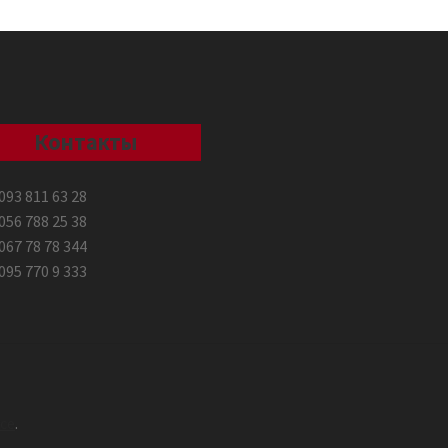
Контакты
093 811 63 28
056 788 25 38
067 78 78 344
095 770 9 333
ce
.