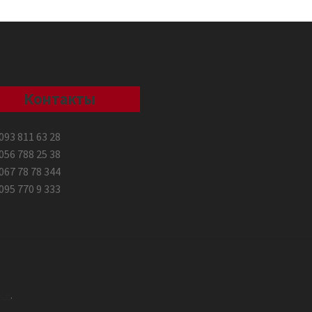
Контакты
093 811 63 28
056 788 25 38
067 78 78 344
095 770 9 333
ce
.