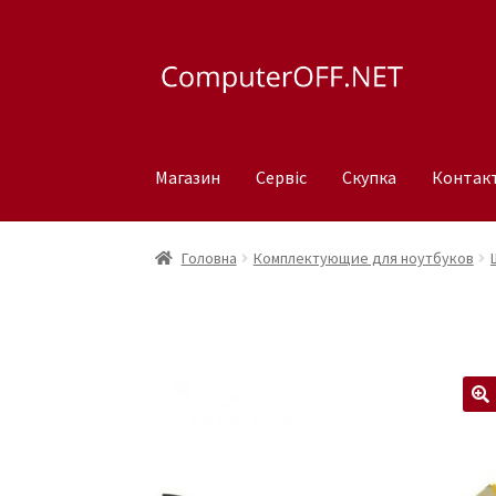
Перейти
Перейти
до
до
навігації
вмісту
Магазин
Сервіс
Скупка
Контак
Головна
Комплектующие для ноутбуков
🔍