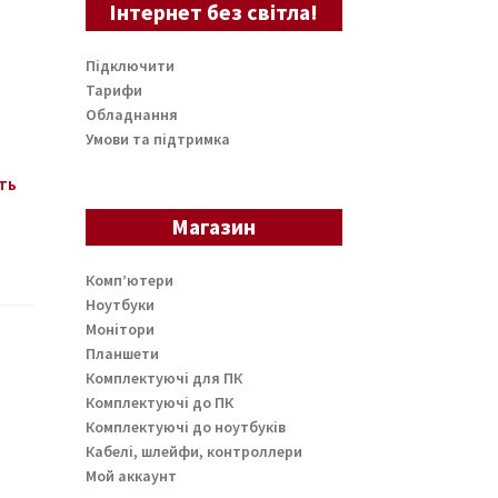
Інтернет без світла!
Підключити
Тарифи
Обладнання
Умови та підтримка
ть
Магазин
Комп’ютери
Ноутбуки
Монітори
Планшети
Комплектуючі для ПК
Комплектуючі до ПК
Комплектуючі до ноутбуків
Кабелі, шлейфи, контроллери
Мой аккаунт