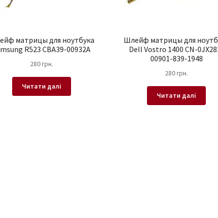
ейф матрицы для ноутбука
Шлейф матрицы для ноутб
amsung R523 CBA39-00932A
Dell Vostro 1400 CN-0JX28
00901-839-1948
280
грн.
280
грн.
Читати далі
Читати далі