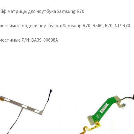
йф матрицы для ноутбука Samsung R70
местимые модели ноутбуков: Samsung R70, R560, R70, NP-R70
местимые P/N: BA39-00638A