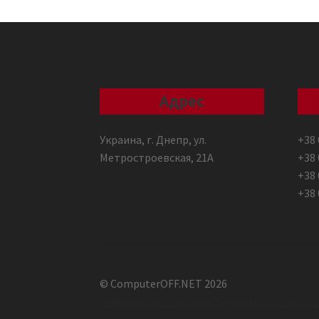
Адрес
Украина, г. Днепр, ул.
+38 
Метростроевская, 21А
+38 
+38 
+38 
© ComputerOFF.NET 2026
Побудовано з використанням WooCommer