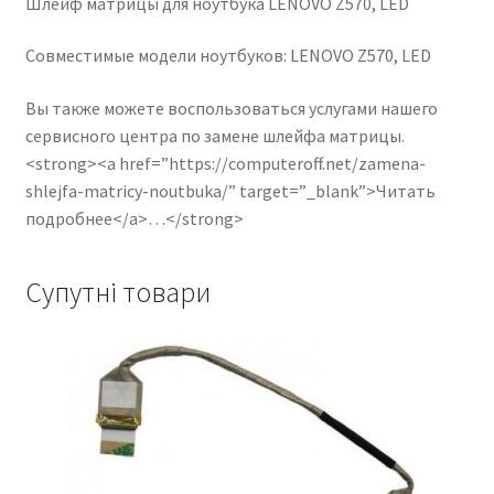
Шлейф матрицы для ноутбука LENOVO Z570, LED
Совместимые модели ноутбуков: LENOVO Z570, LED
Вы также можете воспользоваться услугами нашего
сервисного центра по замене шлейфа матрицы.
<strong><a href=”https://computeroff.net/zamena-
shlejfa-matricy-noutbuka/” target=”_blank”>Читать
подробнее</a>…</strong>
Супутні товари