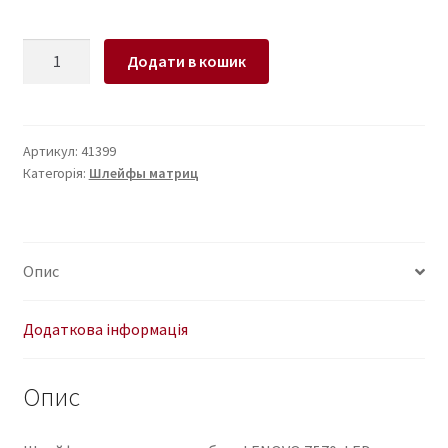
Шлейф
Додати в кошик
матрицы
для
ноутбука
LENOVO
Артикул:
41399
Категорія:
Шлейфы матриц
Z570,
LED
50.4M405.003
кількість
Опис
Додаткова інформація
Опис