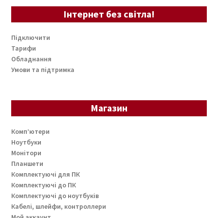
Інтернет без світла!
Підключити
Тарифи
Обладнання
Умови та підтримка
Магазин
Комп’ютери
Ноутбуки
Монітори
Планшети
Комплектуючі для ПК
Комплектуючі до ПК
Комплектуючі до ноутбуків
Кабелі, шлейфи, контроллери
Мой аккаунт