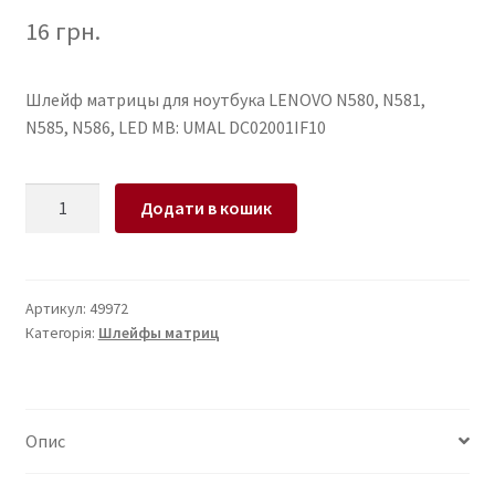
16
грн.
Шлейф матрицы для ноутбука LENOVO N580, N581,
N585, N586, LED MB: UMAL DC02001IF10
Шлейф
Додати в кошик
матрицы
для
ноутбука
LENOVO
Артикул:
49972
Категорія:
Шлейфы матриц
N580,
N581,
N585,
N586,
Опис
LED
MB: