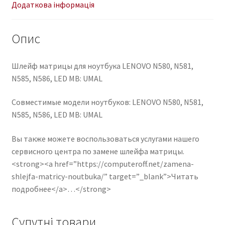
UMAL
Додаткова інформація
DC02001IF10
кількість
Опис
Шлейф матрицы для ноутбука LENOVO N580, N581,
N585, N586, LED MB: UMAL
Совместимые модели ноутбуков: LENOVO N580, N581,
N585, N586, LED MB: UMAL
Вы также можете воспользоваться услугами нашего
сервисного центра по замене шлейфа матрицы.
<strong><a href=”https://computeroff.net/zamena-
shlejfa-matricy-noutbuka/” target=”_blank”>Читать
подробнее</a>…</strong>
Супутні товари