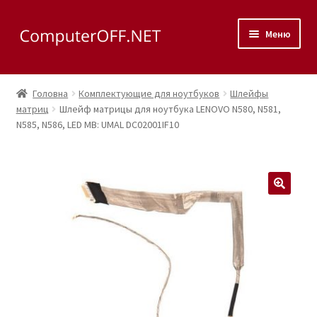
Перейти
Перейти
Меню
до
до
навігації
вмісту
Корзина
Головна
Комплектующие для ноутбуков
Шлейфы
Розгор
матриц
Шлейф матрицы для ноутбука LENOVO N580, N581,
Магазин
N585, N586, LED MB: UMAL DC02001IF10
вкладе
меню
Розгор
Сервис
вкладе
меню
Контакты
🔍
Как доехать?
Розгор
Скупка
вкладе
меню