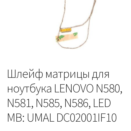
Шлейф матрицы для
ноутбука LENOVO N580,
N581, N585, N586, LED
MB: UMAL DC02001IF10