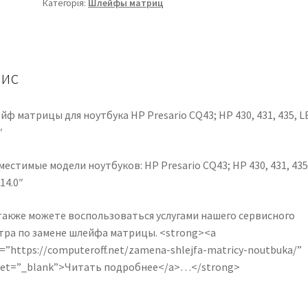
Категорія:
Шлейфы матриц
Presario
CQ43;
HP
430,
431,
ис
435,
LED
ф матрицы для ноутбука HP Presario CQ43; HP 430, 431, 435, L
14.0"
″
350406S00-
600-
естимые модели ноутбуков: HP Presario CQ43; HP 430, 431, 435
G
14.0″
кількість
также можете воспользоваться услугами нашего сервисного
тра по замене шлейфа матрицы. <strong><a
=”https://computeroff.net/zamena-shlejfa-matricy-noutbuka/”
get=”_blank”>Читать подробнее</a>…</strong>