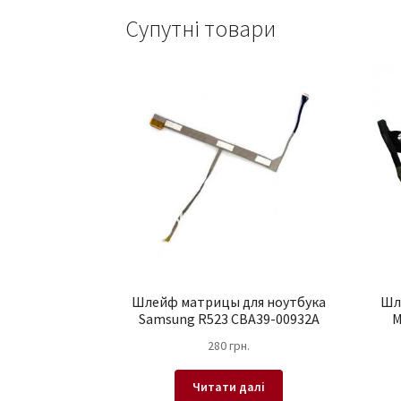
Супутні товари
Шлейф матрицы для ноутбука
Шл
Samsung R523 CBA39-00932A
M
280
грн.
Читати далі