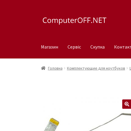
Перейти
Перейти
до
до
навігації
вмісту
Магазин
Сервіс
Скупка
Контак
Головна
Комплектующие для ноутбуков
🔍