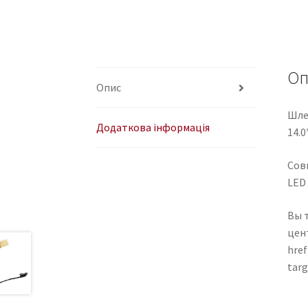
Оп
Опис
Шлей
Додаткова інформація
14.0
Совм
LED 
Вы 
цен
href
tar