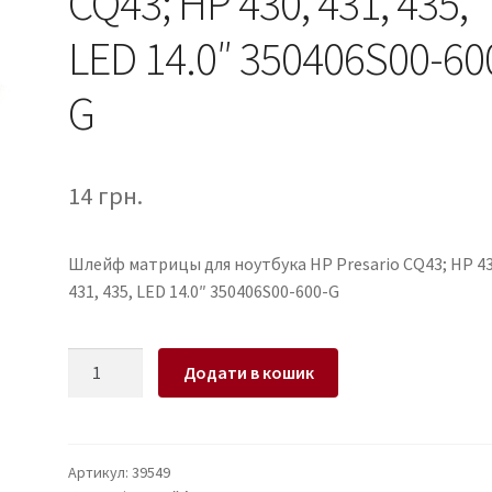
CQ43; HP 430, 431, 435,
LED 14.0″ 350406S00-60
G
14
грн.
Шлейф матрицы для ноутбука HP Presario CQ43; HP 43
431, 435, LED 14.0″ 350406S00-600-G
Шлейф
Додати в кошик
матрицы
для
ноутбука
HP
Артикул:
39549