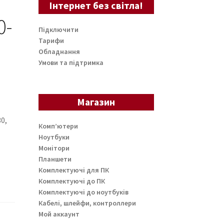
Інтернет без світла!
0-
Підключити
Тарифи
Обладнання
Умови та підтримка
Магазин
0,
Комп’ютери
Ноутбуки
Монітори
Планшети
Комплектуючі для ПК
Комплектуючі до ПК
Комплектуючі до ноутбуків
Кабелі, шлейфи, контроллери
Мой аккаунт