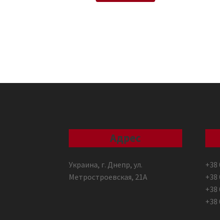
Адрес
Украина, г. Днепр, ул.
+38 
Метростроевская, 21А
+38 
+38 
+38 