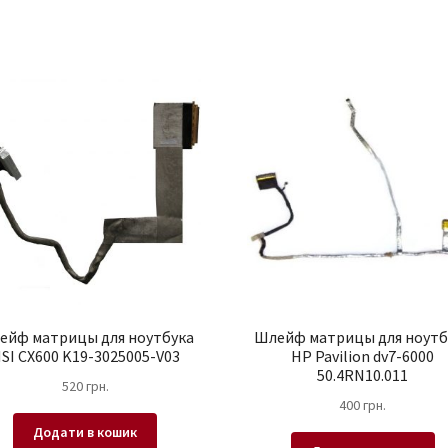
ейф матрицы для ноутбука
Шлейф матрицы для ноутб
SI CX600 K19-3025005-V03
HP Pavilion dv7-6000
50.4RN10.011
520
грн.
400
грн.
Додати в кошик