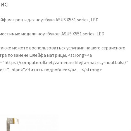
кількість
ис
йф матрицы для ноутбука ASUS X551 series, LED
естимые модели ноутбуков: ASUS X551 series, LED
также можете воспользоваться услугами нашего сервисного
тра по замене шлейфа матрицы. <strong><a
=”https://computeroff.net/zamena-shlejfa-matricy-noutbuka/”
get=”_blank”>Читать подробнее</a>…</strong>