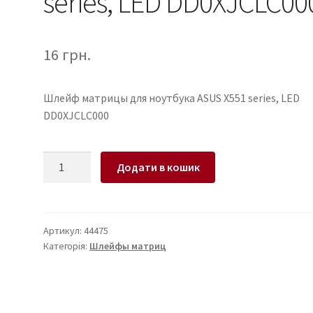
series, LED DD0XJCLC00
16
грн.
Шлейф матрицы для ноутбука ASUS X551 series, LED
DD0XJCLC000
Шлейф
Додати в кошик
матрицы
для
ноутбука
ASUS
Артикул:
44475
Категорія:
Шлейфы матриц
X551
series,
LED
DD0XJCLC000