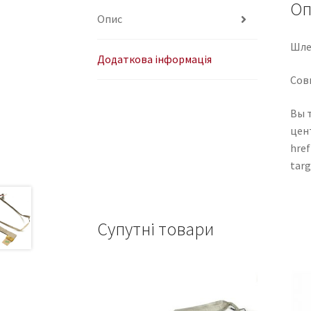
Оп
Опис
Шле
Додаткова інформація
Совм
Вы 
цен
href
tar
Супутні товари