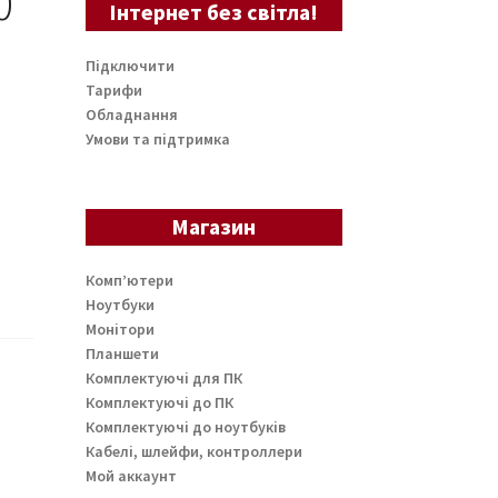
0
Інтернет без світла!
Підключити
Тарифи
Обладнання
Умови та підтримка
Магазин
Комп’ютери
Ноутбуки
Монітори
Планшети
Комплектуючі для ПК
Комплектуючі до ПК
Комплектуючі до ноутбуків
Кабелі, шлейфи, контроллери
Мой аккаунт