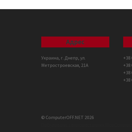
Адрес
Украина, г. Днепр, ул.
+38 
Метростроевская, 21А
+38 
+38 
+38 
© ComputerOFF.NET 2026
Побудовано з використанням WooCommer