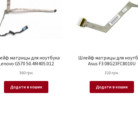
ейф матрицы для ноутбука
Шлейф матрицы для ноутб
Lenovo G570 50.4M405.012
Asus F3 08G23FC8010U
360
грн.
320
грн.
Додати в кошик
Додати в кошик