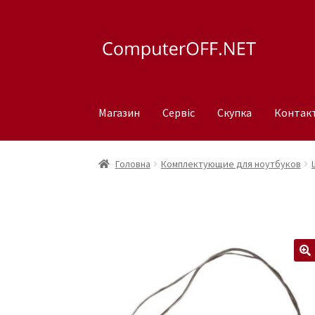
Перейти
Перейти
до
до
навігації
вмісту
Магазин
Сервіс
Скупка
Контак
Головна
Комплектующие для ноутбуков
🔍