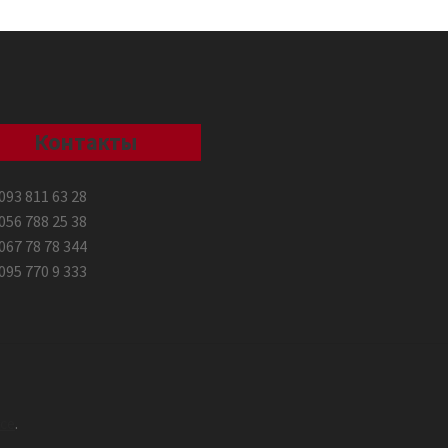
Контакты
093 811 63 28
056 788 25 38
067 78 78 344
095 770 9 333
ce
.