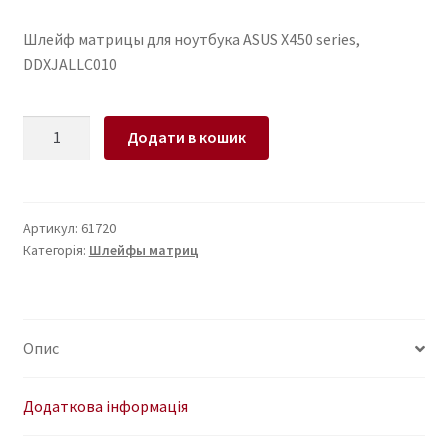
Шлейф матрицы для ноутбука ASUS X450 series,
DDXJALLC010
Шлейф
Додати в кошик
матрицы
для
ноутбука
ASUS
Артикул:
61720
Категорія:
Шлейфы матриц
X450
series,
DDXJALLC010
кількість
Опис
Додаткова інформація