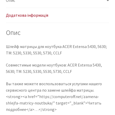
Опис
5230,
5330,
5530,
Додаткова інформація
5730,
CCLF
Опис
50.4Z406.002
кількість
Шлейф матрицы для ноутбука ACER Extensa 5430, 5630;
TM: 5230, 5330, 5530, 5730, CCLF
Совместимые модели ноутбуков: ACER Extensa 5430,
5630; TM: 5230, 5330, 5530, 5730, CCLF
Вы также можете воспользоваться услугами нашего
сервисного центра по замене шлейфа матрицы.
<strong><a href=”https://computeroff.net/zamena-
shlejfa-matricy-noutbuka/” target=”_blank”>Читать
подробнее</a>…</strong>