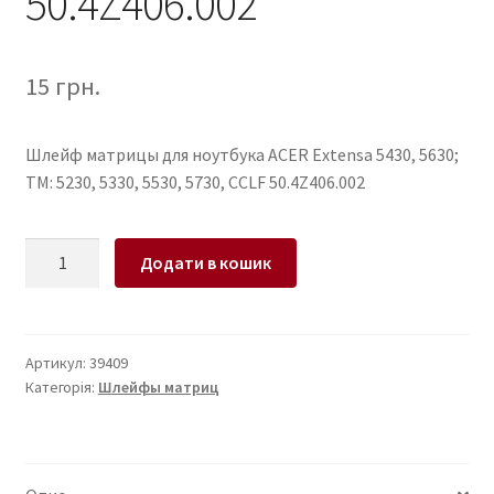
50.4Z406.002
15
грн.
Шлейф матрицы для ноутбука ACER Extensa 5430, 5630;
TM: 5230, 5330, 5530, 5730, CCLF 50.4Z406.002
Шлейф
Додати в кошик
матрицы
для
ноутбука
ACER
Артикул:
39409
Категорія:
Шлейфы матриц
Extensa
5430,
5630;
TM: