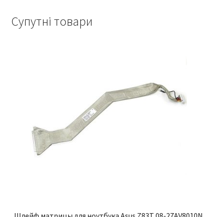
Супутні товари
Шлейф матрицы для ноутбука Asus Z83T 08-27AV8010N