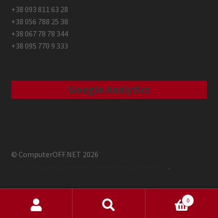
+38 093 811 63 28
+38 056 788 25 38
+38 067 78 78 344
+38 095 770 9 333
Google Analytics
© ComputerOFF.NET 2026
Побудовано з використанням WooCommerce
.
0
Шукати:
Шукати