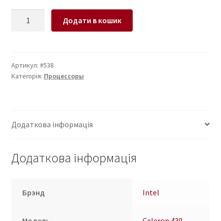
Процессор
Додати в кошик
Intel
Celeron
430
1.80GHz
Артикул:
#538
Категорія:
Процессоры
SL9XN
кількість
Додаткова інформація
Додаткова інформація
Брэнд
Intel
Модель
Celeron 430