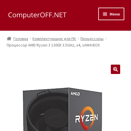
Перейти
Перейти
Меню
до
до
навігації
вмісту
Корзина
Головна
Комплектующие для ПК
Процессоры
Розгор
Процессор AMD Ryzen 3 1300X 3.5GHz, x4, sAM4 BOX
Магазин
вкладе
меню
Розгор
Сервис
вкладе
меню
Контакты
🔍
Как доехать?
Розгор
Скупка
вкладе
меню