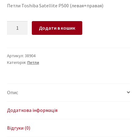
Петли Toshiba Satellite P500 (левая+правая)
Петли
Додати в кошик
для
ноутбука
Toshiba
Satellite
Артикул:
38904
Категорія:
Петли
P500
(левая+правая)
кількість
Опис
Додаткова інформація
Відгуки (0)