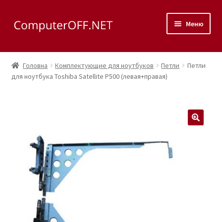
Перейти
Перейти
Меню
до
до
навігації
вмісту
Корзина
Головна
Комплектующие для ноутбуков
Петли
Петли
Розгор
для ноутбука Toshiba Satellite P500 (левая+правая)
Магазин
вкладе
меню
Розгор
Сервис
вкладе
меню
Контакты
🔍
Как доехать?
Розгор
Скупка
вкладе
меню