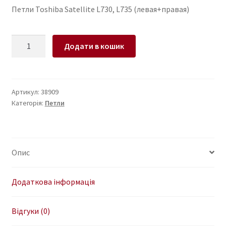
Петли Toshiba Satellite L730, L735 (левая+правая)
Петли
Додати в кошик
для
ноутбука
Toshiba
Satellite
Артикул:
38909
Категорія:
Петли
L730,
L735
(левая+правая)
кількість
Опис
Додаткова інформація
Відгуки (0)