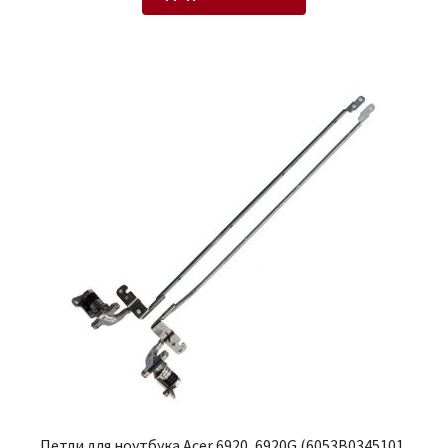
Петли для ноутбука Acer 6920, 6920G (6053B0345101,