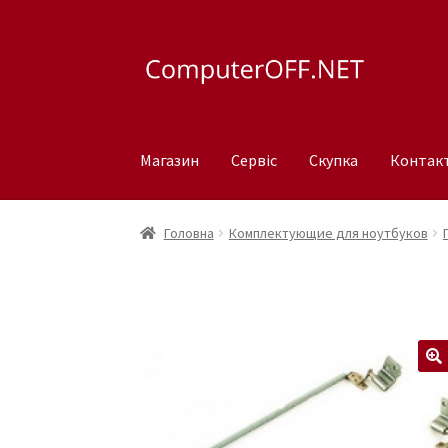
Перейти
Перейти
до
до
навігації
вмісту
Магазин
Сервіс
Скупка
Контак
Головна
Комплектующие для ноутбуков
🔍