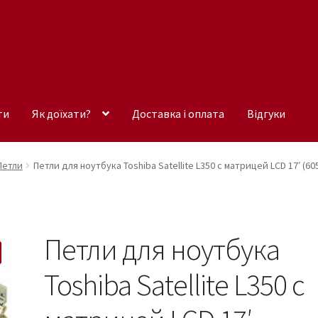
ти
Як доїхати?
Доставка і оплата
Відгуки
Петли
Петли для ноутбука Toshiba Satellite L350 c матрицей LCD 17′ (6
Петли для ноутбука
Toshiba Satellite L350 c