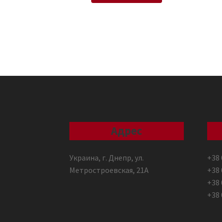
Адрес
Украина, г. Днепр, ул.
+38 
Метростроевская, 21А
+38 
+38 
+38 