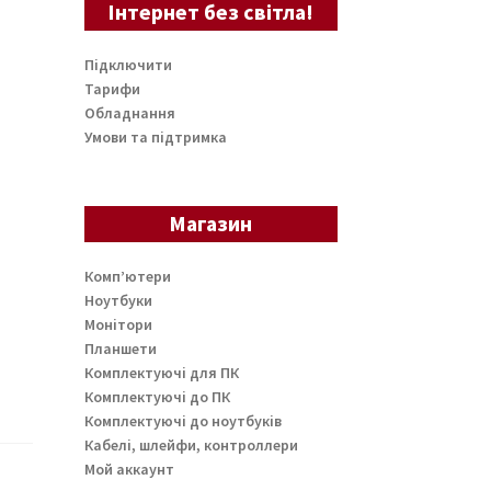
Інтернет без світла!
Підключити
Тарифи
Обладнання
Умови та підтримка
Магазин
Комп’ютери
Ноутбуки
Монітори
Планшети
Комплектуючі для ПК
Комплектуючі до ПК
Комплектуючі до ноутбуків
Кабелі, шлейфи, контроллери
Мой аккаунт