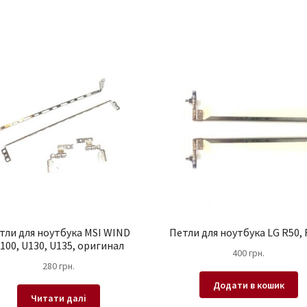
тли для ноутбука MSI WIND
Петли для ноутбука LG R50,
100, U130, U135, оригинал
400
грн.
280
грн.
Додати в кошик
Читати далі