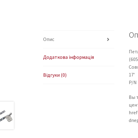
Оп
Опис
Петл
Додаткова інформація
(60
Совм
17′
Відгуки (0)
P/N
Вы 
цен
href
dne