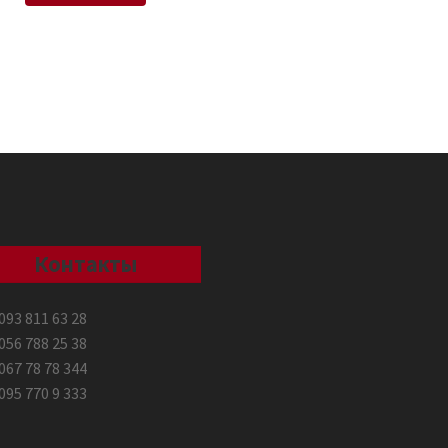
Контакты
093 811 63 28
056 788 25 38
067 78 78 344
095 770 9 333