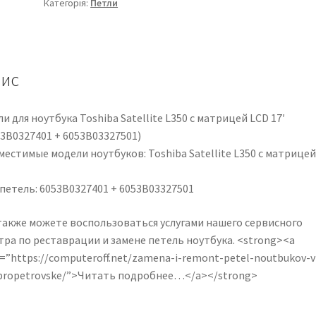
Категорія:
Петли
L350
c
матрицей
LCD
17'
ис
(6053B0327401
+
и для ноутбука Toshiba Satellite L350 c матрицей LCD 17′
6053B03327501)
53B0327401 + 6053B03327501)
кількість
естимые модели ноутбуков: Toshiba Satellite L350 c матрицей
 петель: 6053B0327401 + 6053B03327501
также можете воспользоваться услугами нашего сервисного
тра по реставрации и замене петель ноутбука. <strong><a
=”https://computeroff.net/zamena-i-remont-petel-noutbukov-v
propetrovske/”>Читать подробнее…</a></strong>