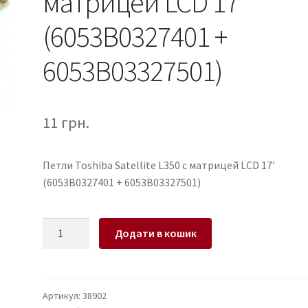
матрицей LCD 17′
(6053B0327401 +
6053B03327501)
11
грн.
Петли Toshiba Satellite L350 c матрицей LCD 17′
(6053B0327401 + 6053B03327501)
Петли
Додати в кошик
для
ноутбука
Toshiba
Satellite
Артикул:
38902