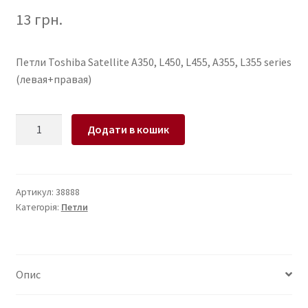
13
грн.
Петли Toshiba Satellite A350, L450, L455, A355, L355 series
(левая+правая)
Петли
Додати в кошик
для
ноутбука
Toshiba
Satellite
Артикул:
38888
Категорія:
Петли
A350,
L450,
L455,
A355,
Опис
L355
series