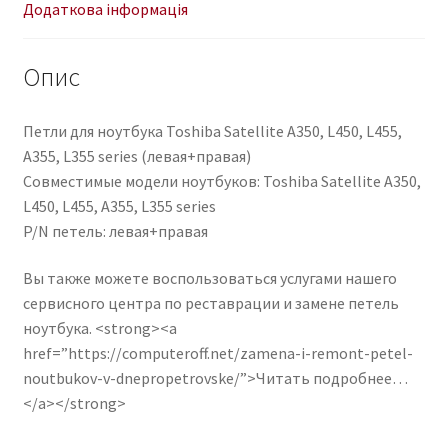
(левая+правая)
Додаткова інформація
кількість
Опис
Петли для ноутбука Toshiba Satellite A350, L450, L455,
A355, L355 series (левая+правая)
Совместимые модели ноутбуков: Toshiba Satellite A350,
L450, L455, A355, L355 series
P/N петель: левая+правая
Вы также можете воспользоваться услугами нашего
сервисного центра по реставрации и замене петель
ноутбука. <strong><a
href=”https://computeroff.net/zamena-i-remont-petel-
noutbukov-v-dnepropetrovske/”>Читать подробнее…
</a></strong>