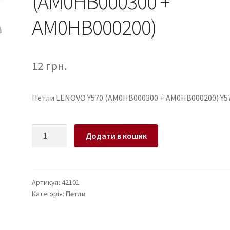
(AM0HB000300 +
AM0HB000200)
12
грн.
Петли LENOVO Y570 (AM0HB000300 + AM0HB000200) Y5
Петли
Додати в кошик
для
ноутбука
LENOVO
Y570
Артикул:
42101
Категорія:
Петли
(AM0HB000300
+
AM0HB000200)