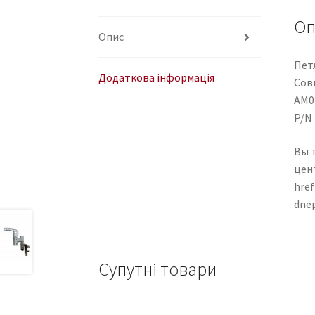
Оп
Опис
Пет
Додаткова інформація
Сов
AM0
P/N 
Вы 
цен
href
dne
Супутні товари