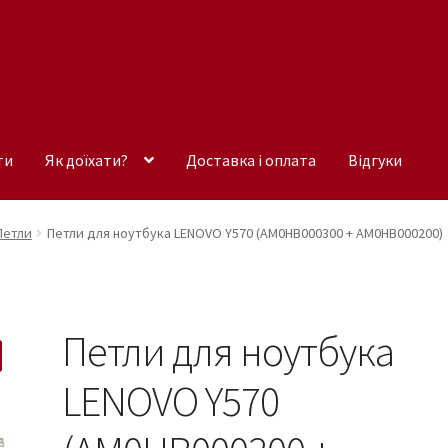
ти
Як доїхати?
Доставка і оплата
Відгуки
Петли
Петли для ноутбука LENOVO Y570 (AM0HB000300 + AM0HB000200)
Петли для ноутбука
LENOVO Y570