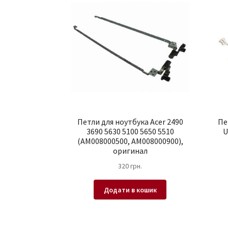
Петли для ноутбука Acer 2490
Пе
3690 5630 5100 5650 5510
U
(AM008000500, AM008000900),
оригинал
320
грн.
Додати в кошик