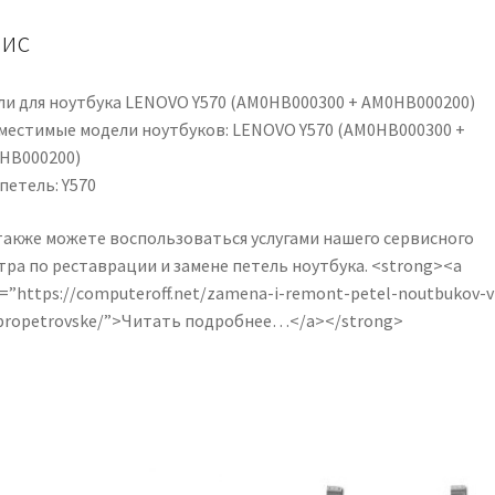
кількість
ис
ли для ноутбука LENOVO Y570 (AM0HB000300 + AM0HB000200)
местимые модели ноутбуков: LENOVO Y570 (AM0HB000300 +
HB000200)
петель: Y570
также можете воспользоваться услугами нашего сервисного
тра по реставрации и замене петель ноутбука. <strong><a
=”https://computeroff.net/zamena-i-remont-petel-noutbukov-v
propetrovske/”>Читать подробнее…</a></strong>