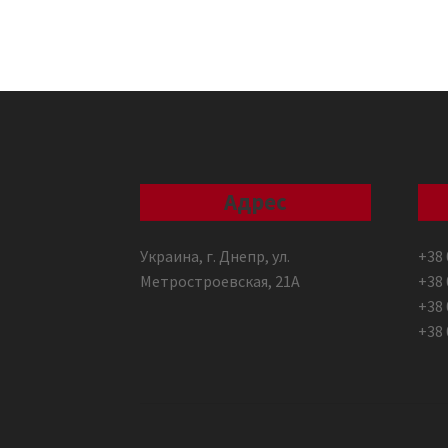
Адрес
Украина, г. Днепр, ул.
+38 
Метростроевская, 21А
+38 
+38 
+38 