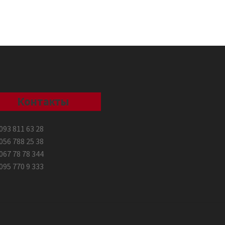
Контакты
093 811 63 28
056 788 25 38
067 78 78 344
095 770 9 333