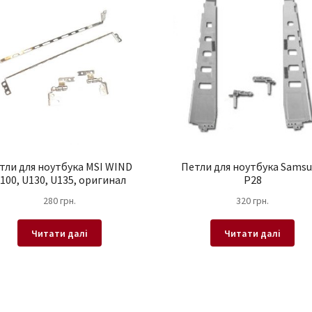
тли для ноутбука MSI WIND
Петли для ноутбука Sams
100, U130, U135, оригинал
P28
280
грн.
320
грн.
Читати далі
Читати далі