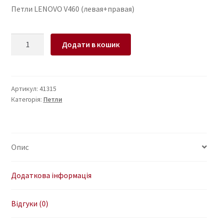
Петли LENOVO V460 (левая+правая)
Петли
Додати в кошик
для
ноутбука
LENOVO
V460
Артикул:
41315
Категорія:
Петли
(левая+правая)
кількість
Опис
Додаткова інформація
Відгуки (0)