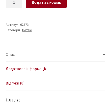
Додати в кошик
для
ноутбука
LENOVO
IdeaPad
Артикул:
62373
Категорія:
Петли
110-
15IBD
(левая+правая)
кількість
Опис
Додаткова інформація
Відгуки (0)
Опис