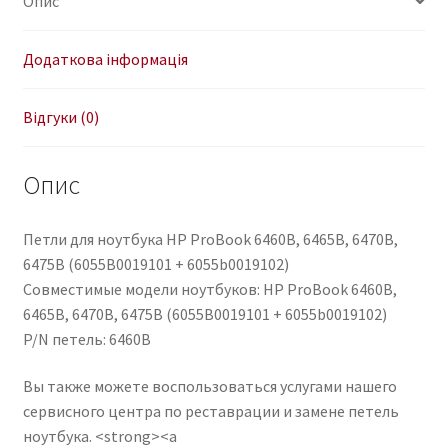
Опис
(6055B0019101
+
6055b0019102)
Додаткова інформація
кількість
Відгуки (0)
Опис
Петли для ноутбука HP ProBook 6460B, 6465B, 6470B,
6475B (6055B0019101 + 6055b0019102)
Совместимые модели ноутбуков: HP ProBook 6460B,
6465B, 6470B, 6475B (6055B0019101 + 6055b0019102)
P/N петель: 6460B
Вы также можете воспользоваться услугами нашего
сервисного центра по реставрации и замене петель
ноутбука. <strong><a