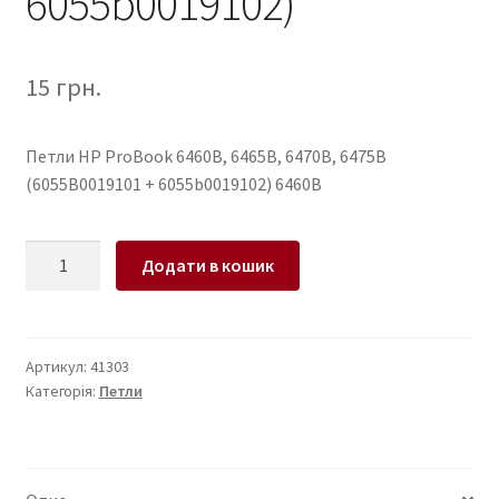
6055b0019102)
15
грн.
Петли HP ProBook 6460B, 6465B, 6470B, 6475B
(6055B0019101 + 6055b0019102) 6460B
Петли
Додати в кошик
для
ноутбука
HP
ProBook
Артикул:
41303
Категорія:
Петли
6460B,
6465B,
6470B,
6475B