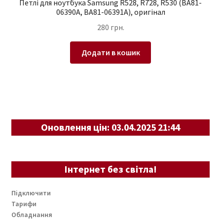
Петлі для ноутбука Samsung R528, R728, R530 (BA81-
06390A, BA81-06391A), оригінал
280
грн.
Додати в кошик
Оновлення цін: 03.04.2025 21:44
Інтернет без світла!
Підключити
Тарифи
Обладнання