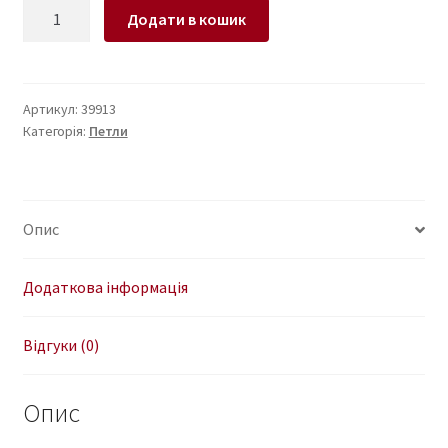
Петли
Додати в кошик
для
ноутбука
DELL
LATITUDE
Артикул:
39913
Категорія:
Петли
E5400
(левая+правая)
кількість
Опис
Додаткова інформація
Відгуки (0)
Опис