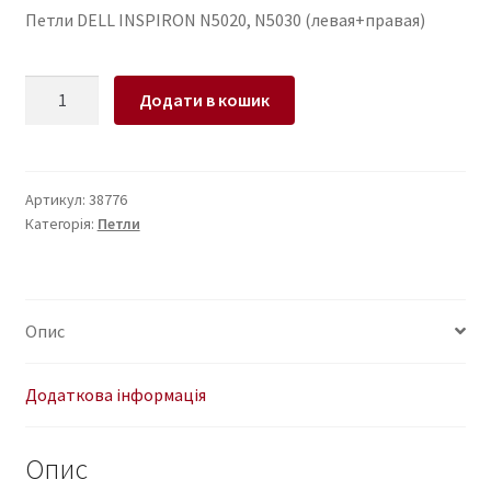
Петли DELL INSPIRON N5020, N5030 (левая+правая)
Петли
Додати в кошик
для
ноутбука
DELL
INSPIRON
Артикул:
38776
Категорія:
Петли
N5020,
N5030
(левая+правая)
кількість
Опис
Додаткова інформація
Опис