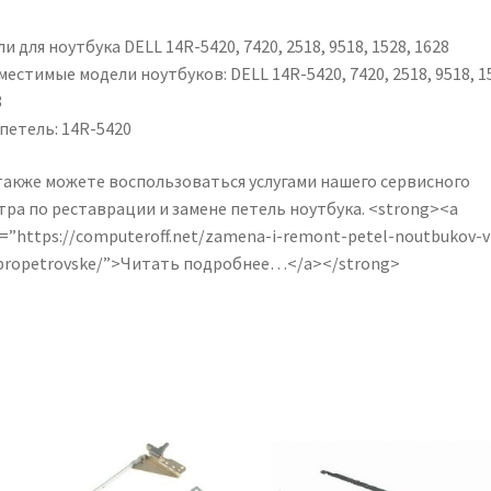
1628
кількість
и для ноутбука DELL 14R-5420, 7420, 2518, 9518, 1528, 1628
естимые модели ноутбуков: DELL 14R-5420, 7420, 2518, 9518, 1
8
петель: 14R-5420
также можете воспользоваться услугами нашего сервисного
тра по реставрации и замене петель ноутбука. <strong><a
=”https://computeroff.net/zamena-i-remont-petel-noutbukov-v
propetrovske/”>Читать подробнее…</a></strong>