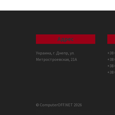
Адрес
Украина, г. Днепр, ул.
+38 
Метростроевская, 21А
+38 
+38 
+38 
© ComputerOFF.NET 2026
Побудовано з використанням WooCommer