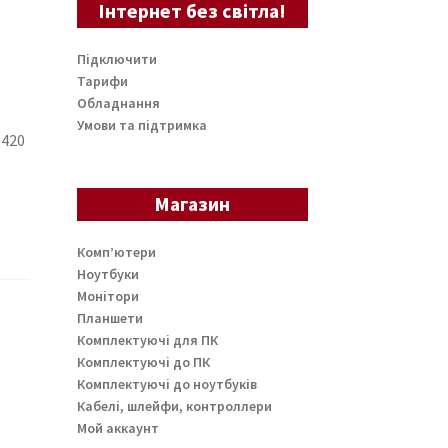
Інтернет без світла!
Підключити
Тарифи
Обладнання
Умови та підтримка
5420
Магазин
Комп’ютери
Ноутбуки
Монітори
Планшети
Комплектуючі для ПК
Комплектуючі до ПК
Комплектуючі до ноутбуків
Кабелі, шлейфи, контроллери
Мой аккаунт