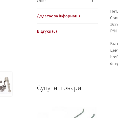
Опис
Петл
Додаткова інформація
Совм
162
P/N 
Відгуки (0)
Вы 
цен
href
dne
Супутні товари