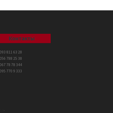
Контакты
093 811 63 28
056 788 25 38
067 78 78 344
095 770 9 333
ce
.