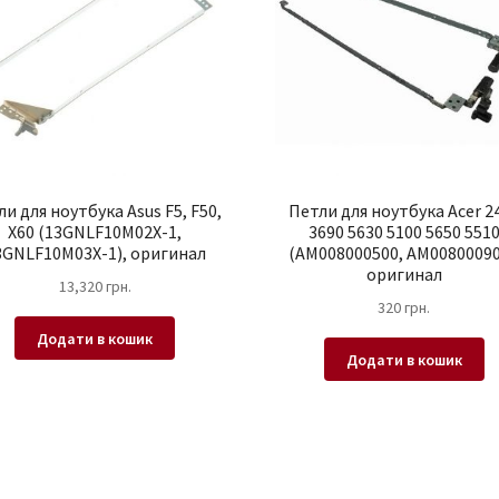
и для ноутбука Asus F5, F50,
Петли для ноутбука Acer 2
X60 (13GNLF10M02X-1,
3690 5630 5100 5650 551
3GNLF10M03X-1), оригинал
(AM008000500, AM00800090
оригинал
13,320
грн.
320
грн.
Додати в кошик
Додати в кошик