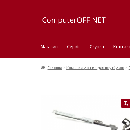
Перейти
Перейти
до
до
навігації
вмісту
Магазин
Сервіс
Скупка
Контак
Головна
Комплектующие для ноутбуков
🔍