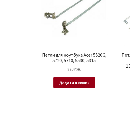
Петли для ноутбука Acer 5520G,
Петл
5720, 5710, 5530, 5315
1
320
грн.
Додати в кошик