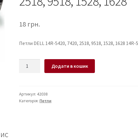
2518, 9518, 1528, 1628
18
грн.
Петли DELL 14R-5420, 7420, 2518, 9518, 1528, 1628 14R-
Петли
Додати в кошик
для
ноутбука
DELL
14R-
Артикул:
42038
Категорія:
Петли
5420,
7420,
2518,
9518,
1528,
ис