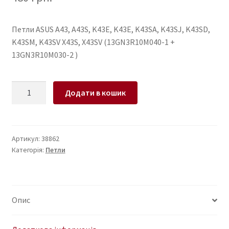
Петли ASUS A43, A43S, K43E, K43E, K43SA, K43SJ, K43SD,
K43SM, K43SV X43S, X43SV (13GN3R10M040-1 +
13GN3R10M030-2 )
Петли
Додати в кошик
для
ноутбука
ASUS
A43,
Артикул:
38862
Категорія:
Петли
A43S,
K43E,
K43E,
K43SA,
Опис
K43SJ,
K43SD,
K43SM,