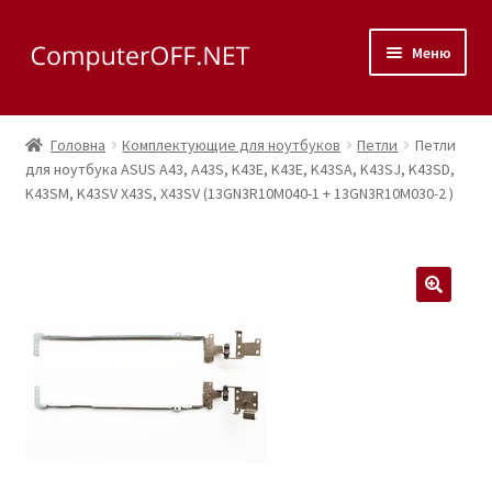
Перейти
Перейти
Меню
до
до
навігації
вмісту
Корзина
Головна
Комплектующие для ноутбуков
Петли
Петли
Розгор
для ноутбука ASUS A43, A43S, K43E, K43E, K43SA, K43SJ, K43SD,
Магазин
K43SM, K43SV X43S, X43SV (13GN3R10M040-1 + 13GN3R10M030-2 )
вкладе
меню
Розгор
Сервис
вкладе
меню
Контакты
🔍
Как доехать?
Розгор
Скупка
вкладе
меню