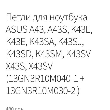
Петли для ноутбука
ASUS A43, A43S, K43E,
K43E, K43SA, K43SJ,
K43SD, K43SM, K43SV
X43S, X43SV
(13GN3R10M040-1 +
13GN3R10M030-2 )
480
грн.