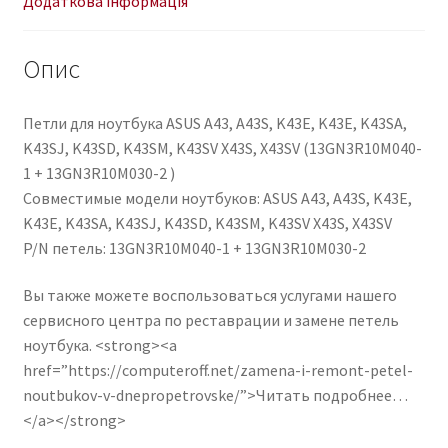
Додаткова інформація
K43SV
X43S,
Опис
X43SV
(13GN3R10M040-
1
Петли для ноутбука ASUS A43, A43S, K43E, K43E, K43SA,
+
K43SJ, K43SD, K43SM, K43SV X43S, X43SV (13GN3R10M040-
13GN3R10M030-
1 + 13GN3R10M030-2 )
2
Совместимые модели ноутбуков: ASUS A43, A43S, K43E,
)
K43E, K43SA, K43SJ, K43SD, K43SM, K43SV X43S, X43SV
кількість
P/N петель: 13GN3R10M040-1 + 13GN3R10M030-2
Вы также можете воспользоваться услугами нашего
сервисного центра по реставрации и замене петель
ноутбука. <strong><a
href=”https://computeroff.net/zamena-i-remont-petel-
noutbukov-v-dnepropetrovske/”>Читать подробнее…
</a></strong>