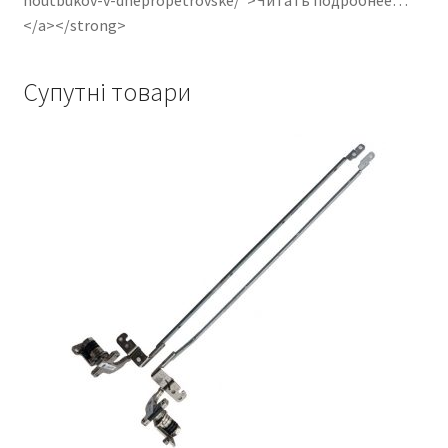
noutbukov-v-dnepropetrovske/”>Читать подробнее…
</a></strong>
Супутні товари