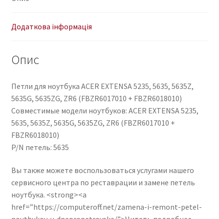
Додаткова інформація
Опис
Петли для ноутбука ACER EXTENSA 5235, 5635, 5635Z,
5635G, 5635ZG, ZR6 (FBZR6017010 + FBZR6018010)
Совместимые модели ноутбуков: ACER EXTENSA 5235,
5635, 5635Z, 5635G, 5635ZG, ZR6 (FBZR6017010 +
FBZR6018010)
P/N петель: 5635
Вы также можете воспользоваться услугами нашего
сервисного центра по реставрации и замене петель
ноутбука. <strong><a
href=”https://computeroff.net/zamena-i-remont-petel-