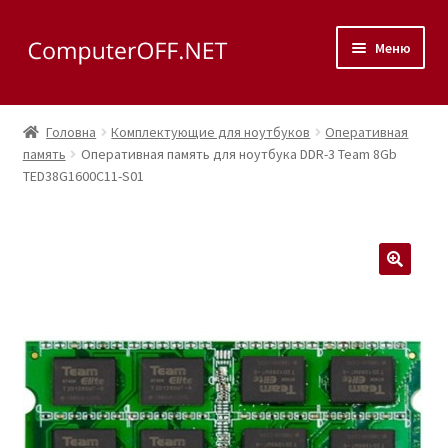
Перейти
Перейти
Меню
до
до
навігації
вмісту
Корзина
Головна
Комплектующие для ноутбуков
Оперативная
Розгор
память
Оперативная память для ноутбука DDR-3 Team 8Gb
Магазин
TED38G1600C11-S01
вкладе
меню
Розгор
Сервис
вкладе
меню
Контакты
🔍
Как доехать?
Розгор
Скупка
вкладе
меню