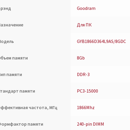
Брэнд
Goodram
Назначение
Для ПК
Модель
GYB1866D364L9AS/8GDC
Объем памяти
8Gb
Тип памяти
DDR-3
Стандарт памяти
PC3-15000
Эффективная частота, МГц
1866Mhz
Формфактор памяти
240-pin DIMM