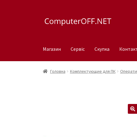
Перейти
Перейти
до
до
навігації
вмісту
Магазин
Сервіс
Скупка
Контак
Головна
Комплектующие для ПК
Операти
🔍