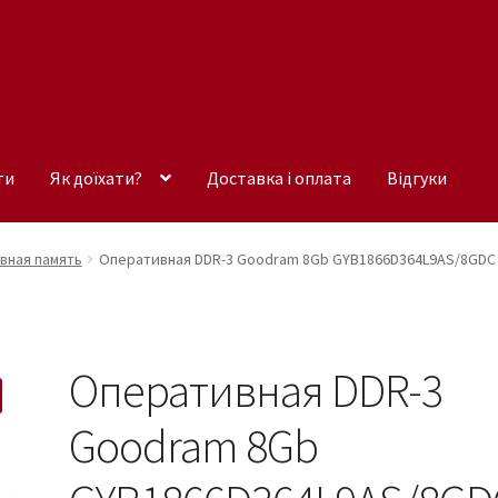
ти
Як доїхати?
Доставка і оплата
Відгуки
вная память
Оперативная DDR-3 Goodram 8Gb GYB1866D364L9AS/8GDC
Оперативная DDR-3
Goodram 8Gb