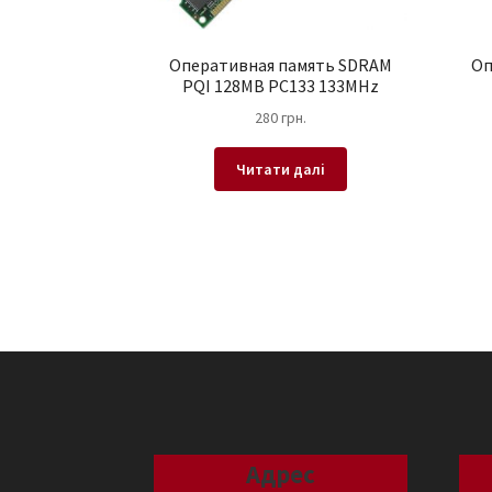
Оперативная память SDRAM
Оп
PQI 128MB PC133 133MHz
280
грн.
Читати далі
Адрес