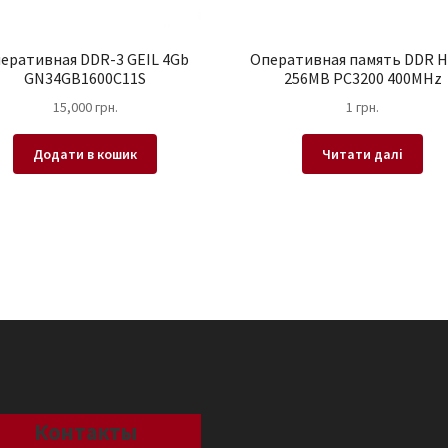
еративная DDR-3 GEIL 4Gb
Оперативная память DDR H
GN34GB1600C11S
256MB PC3200 400MHz
15,000
грн.
1
грн.
Додати в кошик
Читати далі
Контакты