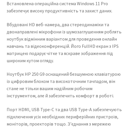
Встановлена операційна система Windows 11 Pro
забезпечує високу продуктивність та захист даних.
Вбудовані HD веб-камера, два стереодинаміки та
двонаправлені мікрофони із шумозаглушенням роблять
ноутбук відмінним варіантом для проведення онлайн
навчань та відеоконференцій. Його FullHD екран з IPS
матрицею подарує чітке та яскраве зображення під
широким кутом огляду.
Ноутбук HP 250 G9 оснащений безшумною клавіатурою
із цифровим блоком та високоточним тачпадом, він
стане не тільки вашим надійним робочим
інструментом, але й забезпечить комфорт в роботі.
Порт HDMI, USB Type-C та два USB Type-A забезпечують
підключення усіх необхідних периферійних пристроїв,
моніторів, проекторів тощо. З’єднання з мережею