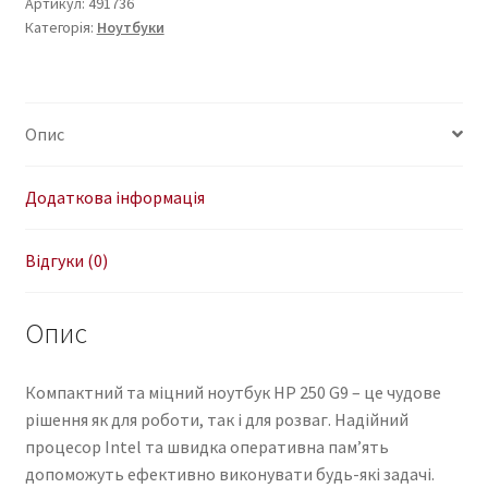
(724W0EA)
Артикул:
491736
Категорія:
Ноутбуки
Dark
Ash
Silver
кількість
Опис
Додаткова інформація
Відгуки (0)
Опис
Компактний та міцний ноутбук HP 250 G9 – це чудове
рішення як для роботи, так і для розваг. Надійний
процесор Intel та швидка оперативна пам’ять
допоможуть ефективно виконувати будь-які задачі.