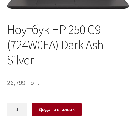
Ноутбук HP 250 G9
(724W0EA) Dark Ash
Silver
26,799
грн.
Ноутбук
Додати в кошик
HP
250
G9