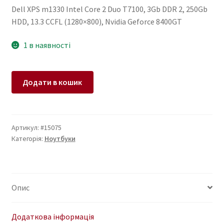
Dell XPS m1330 Intel Core 2 Duo T7100, 3Gb DDR 2, 250Gb
HDD, 13.3 CCFL (1280×800), Nvidia Geforce 8400GT
1 в наявності
Ноутбук
Додати в кошик
Dell
XPS
m1330
Intel
Артикул:
#15075
Категорія:
Ноутбуки
Core
2
Duo
T7100
Опис
3Gb
250Gb
кількість
Додаткова інформація