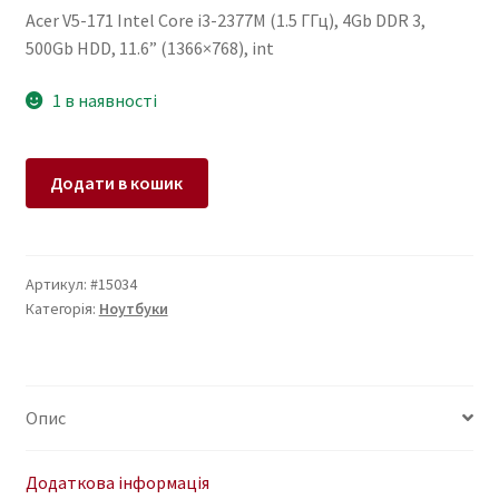
Acer V5-171 Intel Core i3-2377M (1.5 ГГц), 4Gb DDR 3,
500Gb HDD, 11.6” (1366×768), int
1 в наявності
Ноутбук
Додати в кошик
Acer
V5-
171
Intel
Артикул:
#15034
Категорія:
Ноутбуки
Core
i3-
2377M
(1.5
Опис
ГГц)
4Gb
500Gb
Додаткова інформація