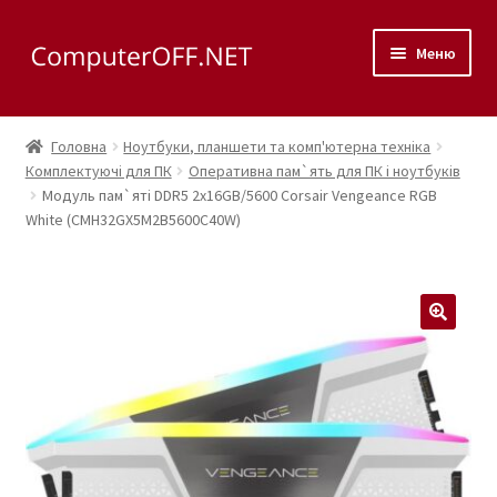
Перейти
Перейти
Меню
до
до
навігації
вмісту
Корзина
Головна
Ноутбуки, планшети та комп'ютерна техніка
Розгор
Комплектуючі для ПК
Оперативна пам`ять для ПК і ноутбуків
Магазин
Модуль пам`ятi DDR5 2x16GB/5600 Corsair Vengeance RGB
вкладе
White (CMH32GX5M2B5600C40W)
меню
Розгор
Сервис
вкладе
меню
Контакты
🔍
Как доехать?
Розгор
Скупка
вкладе
меню