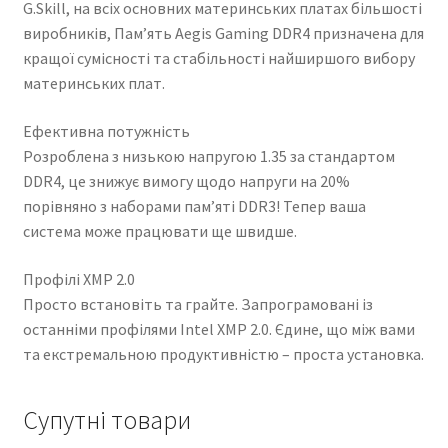
G.Skill, на всіх основних материнських платах більшості
виробників, Пам’ять Aegis Gaming DDR4 призначена для
кращої сумісності та стабільності найширшого вибору
материнських плат.
Ефективна потужність
Розроблена з низькою напругою 1.35 за стандартом
DDR4, це знижує вимогу щодо напруги на 20%
порівняно з наборами пам’яті DDR3! Тепер ваша
система може працювати ще швидше.
Профілі XMP 2.0
Просто встановіть та грайте. Запрограмовані із
останніми профілями Intel XMP 2.0. Єдине, що між вами
та екстремальною продуктивністю – проста установка.
Супутні товари