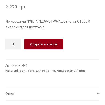
2,220
грн.
Микросхема NVIDIA N13P-GT-W-A2 GeForce GT650M
видеочип для ноутбука
Микросхема
Додати в кошик
NVIDIA
N13P-
GT-
W-
Артикул:
44644
Категорії:
Запчасти для ремонта
,
Микросхемы / чипы
A2
GeForce
GT650M
видеочип
Опис
для
ноутбука