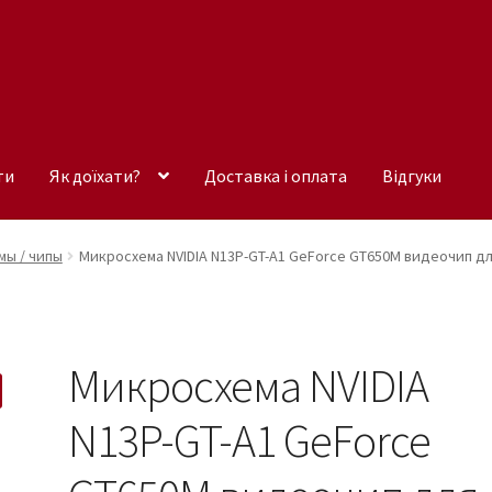
ти
Як доїхати?
Доставка і оплата
Відгуки
ы / чипы
Микросхема NVIDIA N13P-GT-A1 GeForce GT650M видеочип д
Микросхема NVIDIA
N13P-GT-A1 GeForce