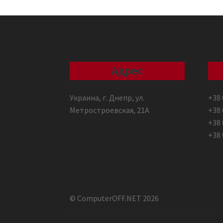
Адрес
Украина, г. Днепр, ул.
+38 
Метростроевская, 21А
+38 
+38 
+38 
© ComputerOFF.NET 2026
Побудовано з використанням WooCommer