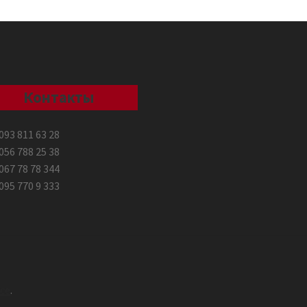
Контакты
093 811 63 28
056 788 25 38
067 78 78 344
095 770 9 333
ce
.