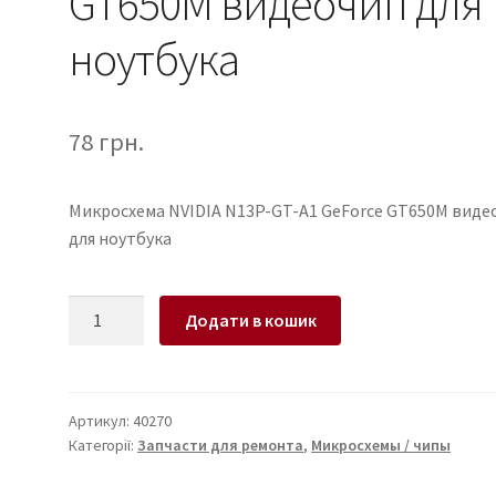
GT650M видеочип для
ноутбука
78
грн.
Микросхема NVIDIA N13P-GT-A1 GeForce GT650M виде
для ноутбука
Микросхема
Додати в кошик
NVIDIA
N13P-
GT-
A1
Артикул:
40270
Категорії:
Запчасти для ремонта
,
Микросхемы / чипы
GeForce
GT650M