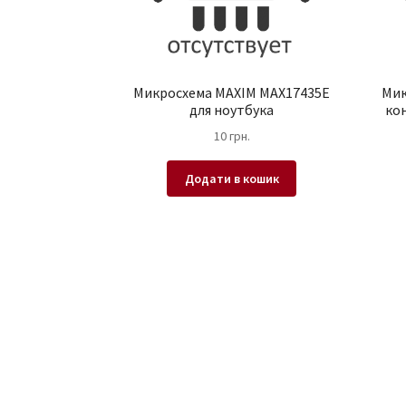
Микросхема MAXIM MAX17435E
Мик
для ноутбука
ко
10
грн.
Додати в кошик