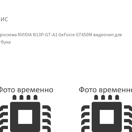
видеочип
для
ноутбука
ис
кількість
росхема NVIDIA N13P-GT-A1 GeForce GT650M видеочип для
тбука