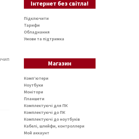
Інтернет без світла!
Підключити
Тарифи
Обладнання
Умови та підтримка
очип
Магазин
Комп’ютери
Ноутбуки
Монітори
Планшети
Комплектуючі для ПК
Комплектуючі до ПК
Комплектуючі до ноутбуків
Кабелі, шлейфи, контроллери
Мой аккаунт