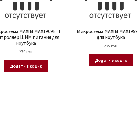
росхема MAXIM MAX1909ETI
Микросхема MAXIM MAX199
нтроллер ШИМ питания для
для ноутбука
ноутбука
295
грн.
270
грн.
Додати в кошик
Додати в кошик