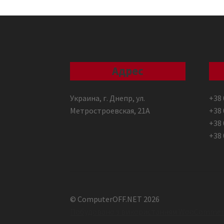
Адрес
Украина, г. Днепр, ул.
+38 
Метростроевская, 21А
+38 
+38 
+38 
© ComputerOFF.NET 2026
Побудовано з використанням WooCommer