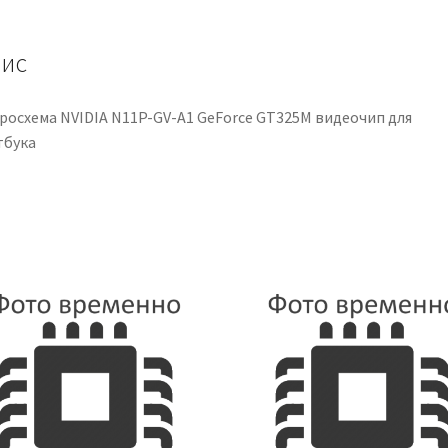
видеочип
для
ноутбука
ис
кількість
росхема NVIDIA N11P-GV-A1 GeForce GT325M видеочип для
тбука