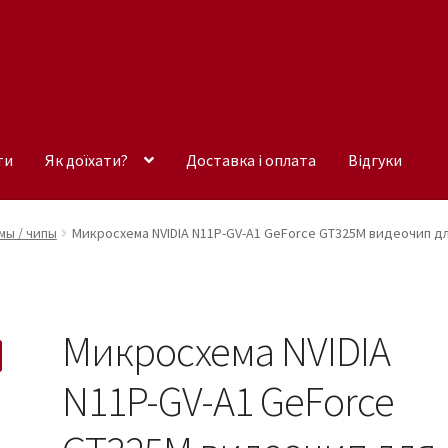
ти
Як доїхати?
Доставка і оплата
Відгуки
ы / чипы
Микросхема NVIDIA N11P-GV-A1 GeForce GT325M видеочип д
Микросхема NVIDIA
N11P-GV-A1 GeForce