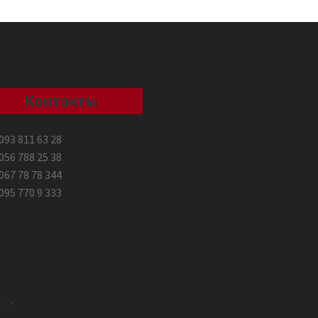
Контакты
093 811 63 28
056 788 25 38
067 78 78 344
095 770 9 333
ce
.