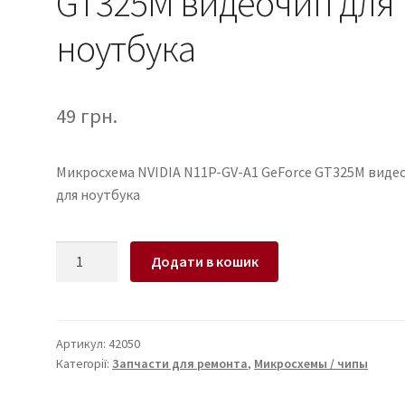
GT325M видеочип для
ноутбука
49
грн.
Микросхема NVIDIA N11P-GV-A1 GeForce GT325M виде
для ноутбука
Микросхема
Додати в кошик
NVIDIA
N11P-
GV-
A1
Артикул:
42050
Категорії:
Запчасти для ремонта
,
Микросхемы / чипы
GeForce
GT325M