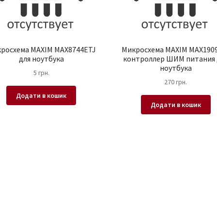
росхема MAXIM MAX8744ETJ
Микросхема MAXIM MAX190
для ноутбука
контроллер ШИМ питания 
ноутбука
5
грн.
270
грн.
Додати в кошик
Додати в кошик