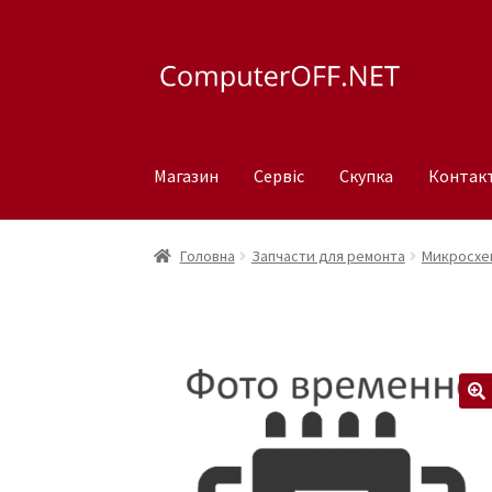
Перейти
Перейти
до
до
навігації
вмісту
Магазин
Сервіс
Скупка
Контак
Головна
Запчасти для ремонта
Микросхем
🔍