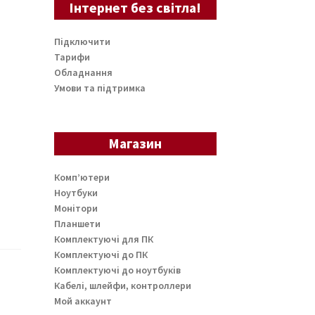
Інтернет без світла!
Підключити
Тарифи
Обладнання
Умови та підтримка
Магазин
Комп’ютери
Ноутбуки
Монітори
Планшети
Комплектуючі для ПК
Комплектуючі до ПК
Комплектуючі до ноутбуків
Кабелі, шлейфи, контроллери
Мой аккаунт