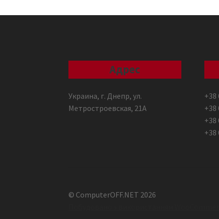
Адрес
Украина, г. Днепр, ул.
+38 
Метростроевская, 21А
+38 
+38 
+38 
© ComputerOFF.NET 2026
Побудовано з використанням WooCommer