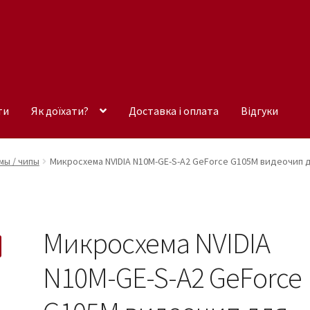
ти
Як доїхати?
Доставка і оплата
Відгуки
ы / чипы
Микросхема NVIDIA N10M-GE-S-A2 GeForce G105M видеочип 
Микросхема NVIDIA
N10M-GE-S-A2 GeForce