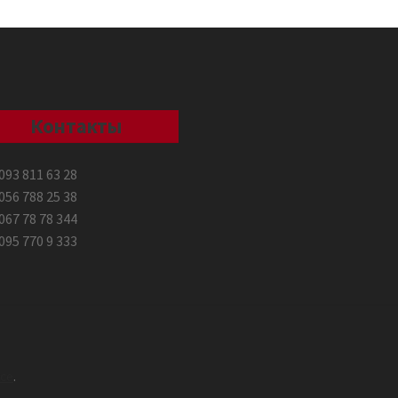
Контакты
093 811 63 28
056 788 25 38
067 78 78 344
095 770 9 333
ce
.