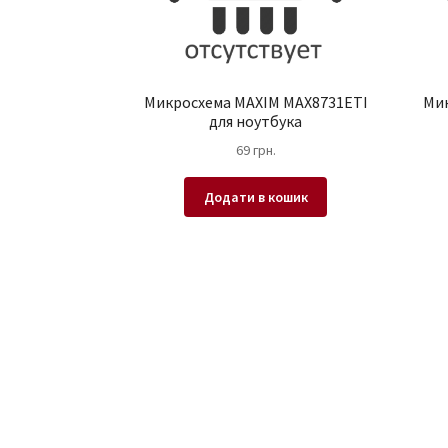
Микросхема MAXIM MAX8731ETI
Ми
для ноутбука
69
грн.
Додати в кошик