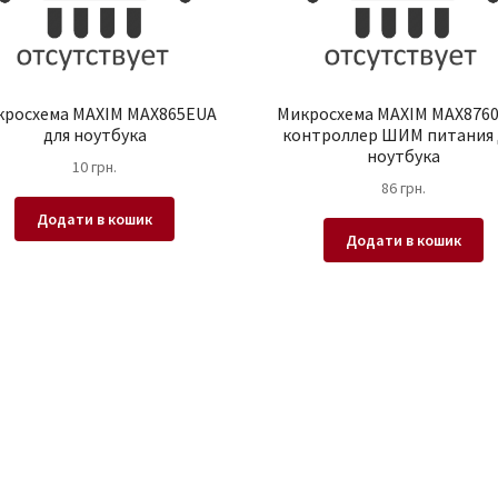
кросхема MAXIM MAX865EUA
Микросхема MAXIM MAX876
для ноутбука
контроллер ШИМ питания 
ноутбука
10
грн.
86
грн.
Додати в кошик
Додати в кошик