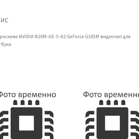
G105M
видеочип
для
ис
ноутбука
кількість
росхема NVIDIA N10M-GE-S-A2 GeForce G105M видеочип для
тбука