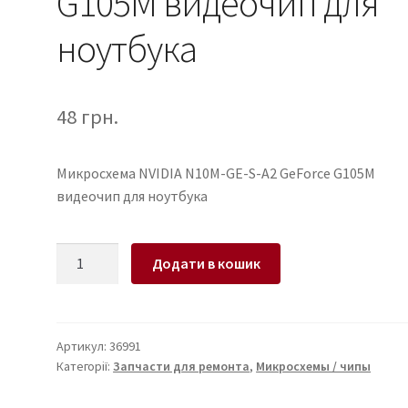
G105M видеочип для
ноутбука
48
грн.
Микросхема NVIDIA N10M-GE-S-A2 GeForce G105M
видеочип для ноутбука
Микросхема
Додати в кошик
NVIDIA
N10M-
GE-
S-
Артикул:
36991
Категорії:
Запчасти для ремонта
,
Микросхемы / чипы
A2
GeForce