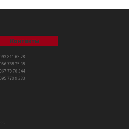
Контакты
093 811 63 28
056 788 25 38
067 78 78 344
095 770 9 333
ce
.