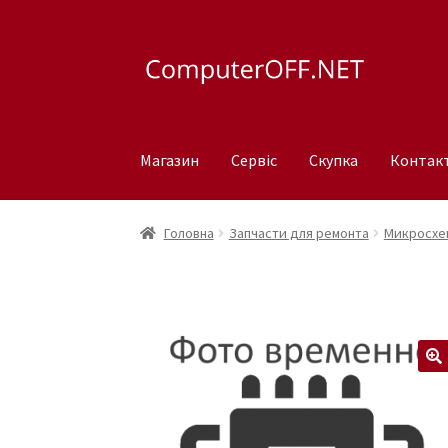
Перейти
Перейти
до
до
навігації
вмісту
Магазин
Сервіс
Скупка
Контак
Головна
Запчасти для ремонта
Микросхем
🔍