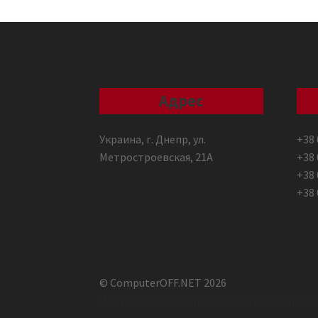
Адрес
Украина, г. Днепр, ул.
+38 
Метростроевская, 21А
+38 
+38 
+38 
© ComputerOFF.NET 2026
Побудовано з використанням WooCommer