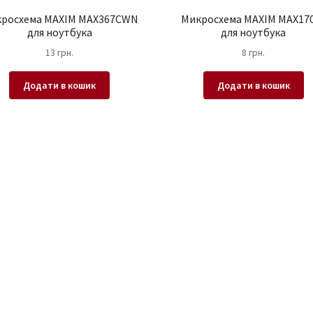
росхема MAXIM MAX367CWN
Микросхема MAXIM MAX17
для ноутбука
для ноутбука
13
грн.
8
грн.
Додати в кошик
Додати в кошик