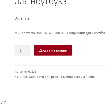
для ноутбука
25
грн.
Микросхема NVIDIA GO6200 NPB видеочип для ноутбу
Микросхема
Додати в кошик
NVIDIA
GO6200
NPB
видеочип
Артикул:
62219
Категорії:
Запчасти для ремонта
,
Микросхемы / чипы
для
ноутбука
кількість
ис