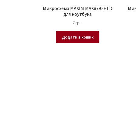
Микросхема MAXIM MAX8792ETD
Мик
для ноутбука
7
грн.
Додати в кошик