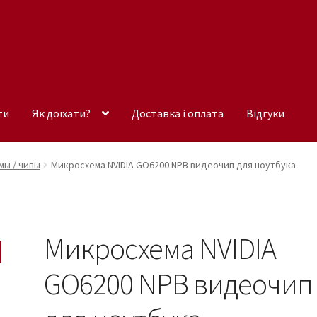
ти
Як доїхати?
Доставка і оплата
Відгуки
ы / чипы
Микросхема NVIDIA GO6200 NPB видеочип для ноутбука
Микросхема NVIDIA
GO6200 NPB видеочип